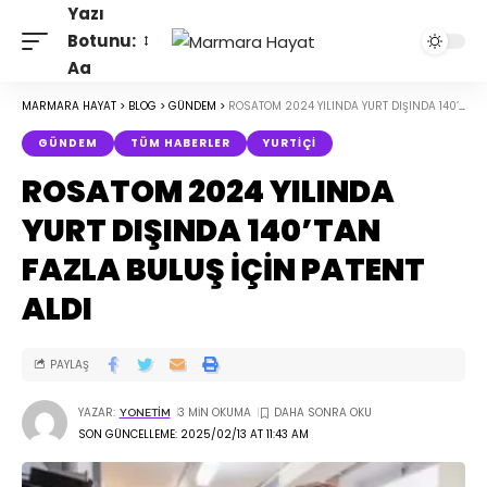
Yazı
Botunu:
Aa
MARMARA HAYAT
>
BLOG
>
GÜNDEM
>
ROSATOM 2024 YILINDA YURT DIŞINDA 140’TAN FAZLA BULUŞ İÇİN PATENT ALDI
GÜNDEM
TÜM HABERLER
YURTIÇI
ROSATOM 2024 YILINDA
YURT DIŞINDA 140’TAN
FAZLA BULUŞ İÇİN PATENT
ALDI
PAYLAŞ
YAZAR:
3 MIN OKUMA
YONETIM
SON GÜNCELLEME: 2025/02/13 AT 11:43 AM