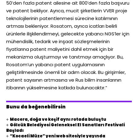
50’den fazla patent ailesine ait 800’den fazla başvuru
ve patent bekliyor. Ayrıca, mucit şirketlerin VVER proje
teknolojilerinin patentlenmesi sürecine katılımının
artması bekleniyor. Rosatom, ayrıca icatları belirli
ürünlerle ilişkilendirmeyi, gelecekte yabancı NGS’ler için
mühendislik, tedarik ve inşaat sözleşmelerinin
fiyatlarına patent maliyetini dahil etmek için bir
mekanizma oluşturmayı ve tanıtmayı amaçlıyor. Bu,
Rosatom’un yabancı patent uygulamasının
geliştirilmesinde önemli bir adım olacak. Bu girişimler,
patent sayısının artmasına ve Rus bilim insanlarının
itibarının yükselmesine katkıda bulunacaktır.”
Bunu da beğenebilirsin
Macera, doğa ve keşif aynı rotada buluştu
Gölcük Belediyesi Geleneksel El Sanatları Festivali
Başladı
“Kocaeli Müze” yeni web sitesiyle yayında