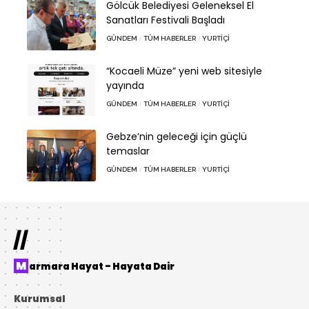
Gölcük Belediyesi Geleneksel El
Sanatları Festivali Başladı
GÜNDEM
TÜM HABERLER
YURTIÇI
“Kocaeli Müze” yeni web sitesiyle
yayında
GÜNDEM
TÜM HABERLER
YURTIÇI
Gebze’nin geleceği için güçlü
temaslar
GÜNDEM
TÜM HABERLER
YURTIÇI
//
Marmara Hayat – Hayata Dair
Kurumsal