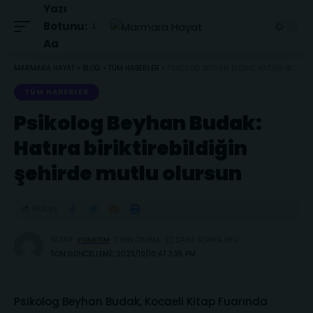
Yazı
Botunu:
Aa
MARMARA HAYAT
>
BLOG
>
TÜM HABERLER
>
PSIKOLOG BEYHAN BUDAK: HATIRA BIRIKTIREBILDIĞIN ŞEHIRDE MUTLU OLURSUN
TÜM HABERLER
Psikolog Beyhan Budak:
Hatıra biriktirebildiğin
şehirde mutlu olursun
PAYLAŞ
YAZAR:
7 MIN OKUMA
YONETIM
SON GÜNCELLEME: 2023/10/10 AT 3:35 PM
Psikolog Beyhan Budak, Kocaeli Kitap Fuarında