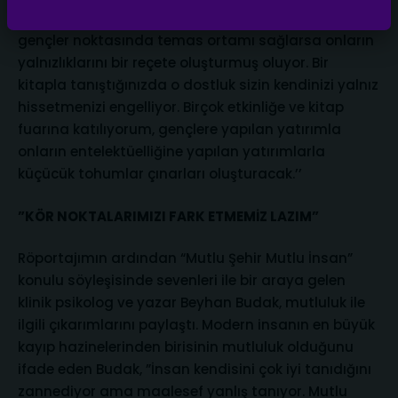
şeyleri yaşadığını görüyor. Bir belediyenin özellikle
gençler noktasında temas ortamı sağlarsa onların
yalnızlıklarını bir reçete oluşturmuş oluyor. Bir
kitapla tanıştığınızda o dostluk sizin kendinizi yalnız
hissetmenizi engelliyor. Birçok etkinliğe ve kitap
fuarına katılıyorum, gençlere yapılan yatırımla
onların entelektüelliğine yapılan yatırımlarla
küçücük tohumlar çınarları oluşturacak.’’
”KÖR NOKTALARIMIZI FARK ETMEMİZ LAZIM”
Röportajımın ardından “Mutlu Şehir Mutlu İnsan”
konulu söyleşisinde sevenleri ile bir araya gelen
klinik psikolog ve yazar Beyhan Budak, mutluluk ile
ilgili çıkarımlarını paylaştı. Modern insanın en büyük
kayıp hazinelerinden birisinin mutluluk olduğunu
ifade eden Budak, ”İnsan kendisini çok iyi tanıdığını
zannediyor ama maalesef yanlış tanıyor. Mutlu