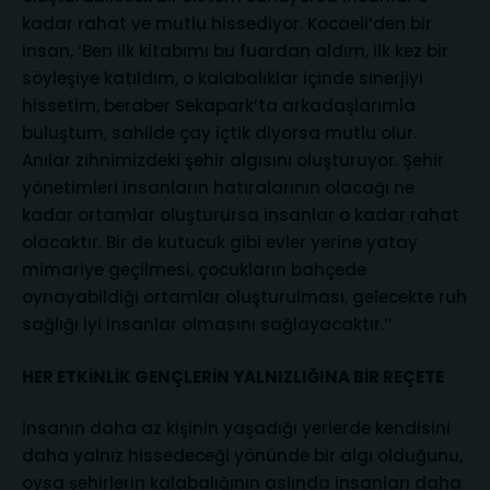
kadar rahat ve mutlu hissediyor. Kocaeli’den bir
insan, ‘Ben ilk kitabımı bu fuardan aldım, ilk kez bir
söyleşiye katıldım, o kalabalıklar içinde sinerjiyi
hissetim, beraber Sekapark’ta arkadaşlarımla
buluştum, sahilde çay içtik diyorsa mutlu olur.
Anılar zihnimizdeki şehir algısını oluşturuyor. Şehir
yönetimleri insanların hatıralarının olacağı ne
kadar ortamlar oluşturursa insanlar o kadar rahat
olacaktır. Bir de kutucuk gibi evler yerine yatay
mimariye geçilmesi, çocukların bahçede
oynayabildiği ortamlar oluşturulması, gelecekte ruh
sağlığı iyi insanlar olmasını sağlayacaktır.’’
HER ETKİNLİK GENÇLERİN YALNIZLIĞINA BİR REÇETE
İnsanın daha az kişinin yaşadığı yerlerde kendisini
daha yalnız hissedeceği yönünde bir algı olduğunu,
oysa şehirlerin kalabalığının aslında insanları daha