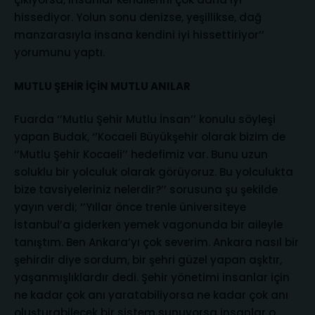
hissediyor. Yolun sonu denizse, yeşillikse, dağ
manzarasıyla insana kendini iyi hissettiriyor’’
yorumunu yaptı.
MUTLU ŞEHİR İÇİN MUTLU ANILAR
Fuarda ‘’Mutlu Şehir Mutlu İnsan’’ konulu söyleşi
yapan Budak, ‘’Kocaeli Büyükşehir olarak bizim de
‘’Mutlu Şehir Kocaeli’’ hedefimiz var. Bunu uzun
soluklu bir yolculuk olarak görüyoruz. Bu yolculukta
bize tavsiyeleriniz nelerdir?’’ sorusuna şu şekilde
yayın verdi; ‘’Yıllar önce trenle üniversiteye
İstanbul’a giderken yemek vagonunda bir aileyle
tanıştım. Ben Ankara’yı çok severim. Ankara nasıl bir
şehirdir diye sordum, bir şehri güzel yapan aşktır,
yaşanmışlıklardır dedi. Şehir yönetimi insanlar için
ne kadar çok anı yaratabiliyorsa ne kadar çok anı
oluşturabilecek bir sistem sunuyorsa insanlar o