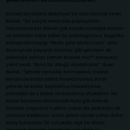
ŞEHİRLERİN DE PSİKOLOJİSİ BOZULUR MU?
Kocaeli Büyükşehir Belediyesi’ne özel röportaj veren
Budak, ‘’Siz sosyal medyada paylaşımları
milyonlarca kez izlenen çok sayıda söyleşiye katılan
ve yakından takip edilen bir psikologsunuz. Bugünkü
söyleşinizin başlığı ‘’Mutlu Şehir Mutlu İnsan’’ oldu.
Sizce içinde yaşayan insanlar gibi şehirlerin de
psikolojisi zaman zaman bozulur mu?’’ sorusuna
yanıt verdi. ‘’Buna bir döngü diyebilirsiniz’’ diyen
Budak, ‘’Şehirler ne kadar karmaşıksa, insana
kendini ne kadar yalnız hissettiriyorsa, insan
şehirde ne kadar kaybolmuş hissediyorsa,
psikolojisi de o kadar da bozulmuş diyebilirim. Ne
kadar kocaman binalardaki kutu gibi evlerde
insanlar yaşıyorsa o şehrin yapısı da, psikolojisi de
olumsuz etkileniyor. İnsan şehrin içinde yolları daha
kolay buluyorsa; bir yol yeşile, açık bir alana
çıkıyorsa, insanlar kendilerini çok daha iyi