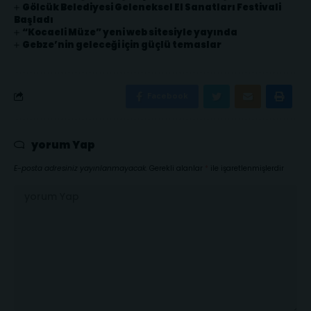
Gölcük Belediyesi Geleneksel El Sanatları Festivali
Başladı
“Kocaeli Müze” yeni web sitesiyle yayında
Gebze’nin geleceği için güçlü temaslar
Facebook
yorum Yap
E-posta adresiniz yayınlanmayacak.
Gerekli alanlar
*
ile işaretlenmişlerdir