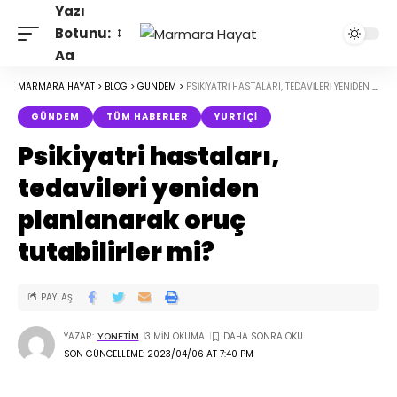
Yazı
Botunu:
Aa
MARMARA HAYAT
>
BLOG
>
GÜNDEM
>
PSIKIYATRI HASTALARI, TEDAVILERI YENIDEN PLANLANARAK ORUÇ TUTABILIRLER MI?
GÜNDEM
TÜM HABERLER
YURTIÇI
Psikiyatri hastaları,
tedavileri yeniden
planlanarak oruç
tutabilirler mi?
PAYLAŞ
YAZAR:
3 MIN OKUMA
YONETIM
SON GÜNCELLEME: 2023/04/06 AT 7:40 PM