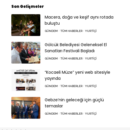
Son Gelişmeler
Macera, doğa ve keşif aynı rotada
buluştu
GÜNDEM
TÜM HABERLER
YURTIÇI
Gölcük Belediyesi Geleneksel El
Sanatları Festivali Başladı
GÜNDEM
TÜM HABERLER
YURTIÇI
“Kocaeli Müze” yeni web sitesiyle
yayında
GÜNDEM
TÜM HABERLER
YURTIÇI
Gebze’nin geleceği için güçlü
temaslar
GÜNDEM
TÜM HABERLER
YURTIÇI