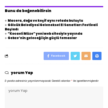
Bunu da beğenebilirsin
Macera, doğa ve keşif aynı rotada buluştu
Gölcük Belediyesi Geleneksel El Sanatları Festivali
Başladı
“Kocaeli Müze” yeni web sitesiyle yayında
Gebze’nin geleceği için güçlü temaslar
Facebook
yorum Yap
E-posta adresiniz yayınlanmayacak.
Gerekli alanlar
*
ile işaretlenmişlerdir