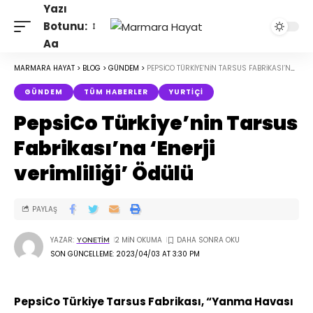
Yazı
Botunu:
Aa
MARMARA HAYAT
>
BLOG
>
GÜNDEM
>
PEPSICO TÜRKIYE’NIN TARSUS FABRIKASI’NA ‘ENERJI VERIMLILIĞI’ ÖDÜLÜ
GÜNDEM
TÜM HABERLER
YURTIÇI
PepsiCo Türkiye’nin Tarsus
Fabrikası’na ‘Enerji
verimliliği’ Ödülü
PAYLAŞ
YAZAR:
2 MIN OKUMA
YONETIM
SON GÜNCELLEME: 2023/04/03 AT 3:30 PM
PepsiCo Türkiye Tarsus Fabrikası, “Yanma Havası