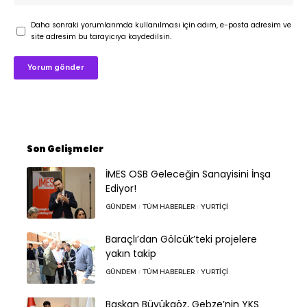
Daha sonraki yorumlarımda kullanılması için adım, e-posta adresim ve
site adresim bu tarayıcıya kaydedilsin.
Son Gelişmeler
İMES OSB Geleceğin Sanayisini İnşa
Ediyor!
GÜNDEM
TÜM HABERLER
YURTIÇI
Baraçlı’dan Gölcük’teki projelere
yakın takip
GÜNDEM
TÜM HABERLER
YURTIÇI
Başkan Büyükgöz, Gebze’nin YKS