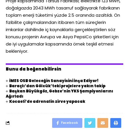
Proje kapsamında Tarsus Fabrikası; elektrikte 123 MWh,
doğalgazda 2043 MWh tasarruf sağlayarak fabrikanın
toplam enerji tüketimi yüzde 2.5 oranında azaltıldı. Ön
fizibilite çalışmalarından itibaren tüm süreçlerin
imkanlar dahilinde iç kaynaklarla gerçekleştirilen söz
konusu projenin Avrupa ve Asya PepsiCo şirketleri için
de iyi uygulamalar kapsamında örnek teşkil etmesi
bekleniyor.
Bunu da beğenebilirsin
İMES OSB Geleceğin Sanayisini İnşa Ediyor!
Baraçlı’dan Gölcük’teki projelere yakın takip
Başkan Büyükgöz, Gebze’nin YKS Şampiyonlarını
Ağırladı
Kocaeli’de adrenalin zirve yapacak
Facebook