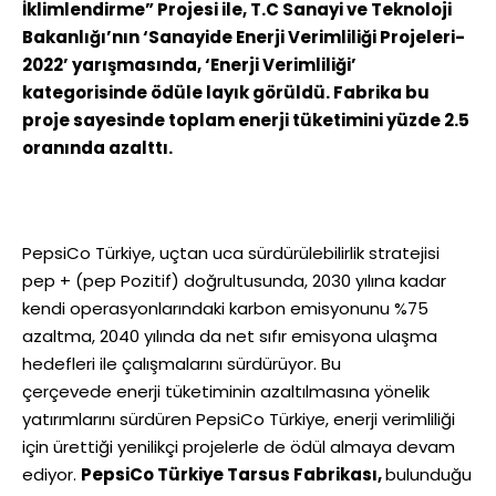
İklimlendirme” Projesi ile, T.C Sanayi ve Teknoloji
Bakanlığı’nın ‘Sanayide Enerji Verimliliği Projeleri-
2022’ yarışmasında, ‘Enerji Verimliliği’
kategorisinde ödüle layık görüldü. Fabrika bu
proje sayesinde toplam enerji tüketimini yüzde 2.5
oranında azalttı.
PepsiCo Türkiye, uçtan uca sürdürülebilirlik stratejisi
pep + (pep Pozitif) doğrultusunda, 2030 yılına kadar
kendi operasyonlarındaki karbon emisyonunu %75
azaltma, 2040 yılında da net sıfır emisyona ulaşma
hedefleri ile çalışmalarını sürdürüyor. Bu
çerçevede enerji tüketiminin azaltılmasına yönelik
yatırımlarını sürdüren PepsiCo Türkiye, enerji verimliliği
için ürettiği yenilikçi projelerle de ödül almaya devam
ediyor.
PepsiCo Türkiye Tarsus Fabrikası,
bulunduğu