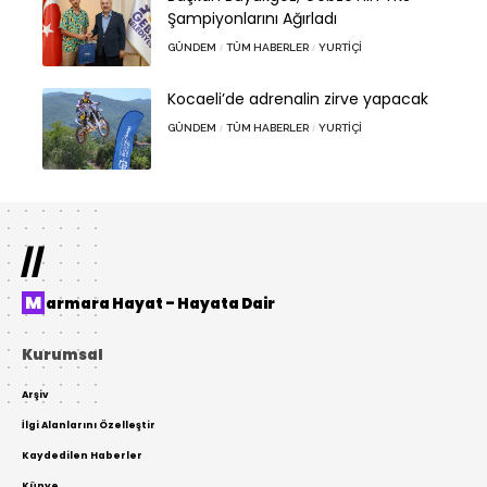
Şampiyonlarını Ağırladı
GÜNDEM
TÜM HABERLER
YURTIÇI
Kocaeli’de adrenalin zirve yapacak
GÜNDEM
TÜM HABERLER
YURTIÇI
//
Marmara Hayat – Hayata Dair
Kurumsal
Arşiv
İlgi Alanlarını Özelleştir
Kaydedilen Haberler
Künye