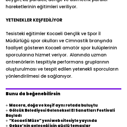
hareketlerinin eğitimleri veriliyor.
YETENEKLER KEŞFEDİLİYOR
Tesisteki eğitimler Kocaeli Gençlik ve Spor İl
Müdürlüğü spor okulları ve Cimnastik branşında
faaliyet gösteren Kocaeli amatör spor kulüplerinin
sporcularına hizmet veriyor. Alanında uzman
antrenörlerin tespitiyle performans gruplarının
oluşturulması ve tespit edilen yetenekli sporcuların
yönlendirilmesi de sağlanıyor.
Bunu da beğenebilirsin
Macera, doğa ve keşif aynı rotada buluştu
Gölcük Belediyesi Geleneksel El Sanatları Festivali
Başladı
“Kocaeli Müze” yeni web sitesiyle yayında
Gebze’nin geleceği için güçlü temaslar