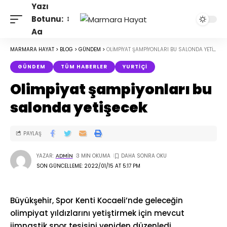
Yazı
Botunu:
Aa
MARMARA HAYAT
>
BLOG
>
GÜNDEM
>
OLIMPIYAT ŞAMPIYONLARI BU SALONDA YETIŞECEK
GÜNDEM
TÜM HABERLER
YURTIÇI
Olimpiyat şampiyonları bu
salonda yetişecek
PAYLAŞ
YAZAR:
3 MIN OKUMA
ADMIN
SON GÜNCELLEME: 2022/01/15 AT 5:17 PM
Büyükşehir, Spor Kenti Kocaeli’nde geleceğin
olimpiyat yıldızlarını yetiştirmek için mevcut
jimnastik spor tesisini yeniden düzenledi