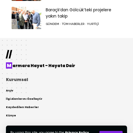
Baraçlı’dan Gölcük’teki projelere
yakın takip
GÜNDEM
TÜM HABERLER
YURTIÇI
//
Marmara Hayat – Hayata Dair
Kurumsal
Arşiv
İlgi Alanlarını Özelleştir
Kaydedilen Haberler
Künye
By using this site, you agree to the
Privacy Policy