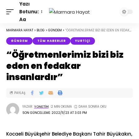
Yazı
Botunu:
Aa
MARMARA HAYAT
>
BLOG
>
GÜNDEM
>
“ÖĞRETMENLERIMIZ BIZI BIZ EDEN EN FEDAKAR INSANLARDIR”
GÜNDEM
TÜM HABERLER
YURTIÇI
“Öğretmenlerimiz bizi biz
eden en fedakar
insanlardır”
PAYLAŞ
YAZAR:
2 MIN OKUMA
YONETIM
SON GÜNCELLEME: 2022/11/23 AT 3:03 PM
Kocaeli Büyükşehir Belediye Başkanı Tahir Büyükakın,