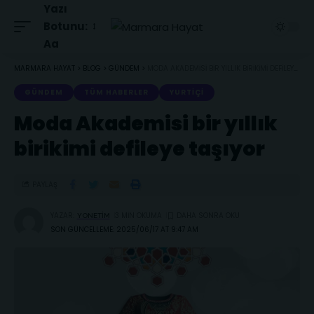
Yazı
Botunu:
Aa
MARMARA HAYAT
>
BLOG
>
GÜNDEM
>
MODA AKADEMISI BIR YILLIK BIRIKIMI DEFILEYE TAŞIYOR
GÜNDEM
TÜM HABERLER
YURTIÇI
Moda Akademisi bir yıllık
birikimi defileye taşıyor
PAYLAŞ
YAZAR:
3 MIN OKUMA
YONETIM
SON GÜNCELLEME: 2025/06/17 AT 9:47 AM