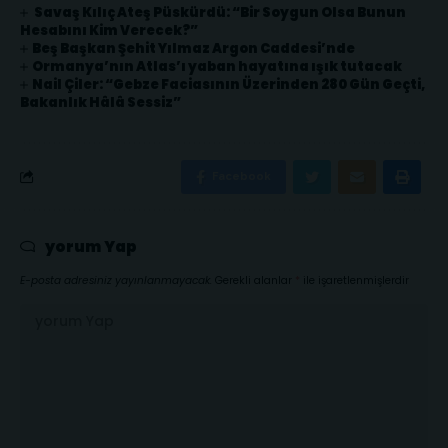
Savaş Kılıç Ateş Püskürdü: “Bir Soygun Olsa Bunun
Hesabını Kim Verecek?”
Beş Başkan Şehit Yılmaz Argon Caddesi’nde
Ormanya’nın Atlas’ı yaban hayatına ışık tutacak
Nail Çiler: “Gebze Faciasının Üzerinden 280 Gün Geçti,
Bakanlık Hâlâ Sessiz”
Facebook
yorum Yap
E-posta adresiniz yayınlanmayacak.
Gerekli alanlar
*
ile işaretlenmişlerdir