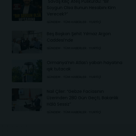
Savaş Kılıç Ateş Püskürdü: “Bir
Soygun Olsa Bunun Hesabını Kim
Verecek?”
GÜNDEM
TÜM HABERLER
YURTIÇI
Beş Başkan Şehit Yılmaz Argon
Caddesi’nde
GÜNDEM
TÜM HABERLER
YURTIÇI
Ormanya’nın Atlas’ı yaban hayatına
ışık tutacak
GÜNDEM
TÜM HABERLER
YURTIÇI
Nail Çiler: “Gebze Faciasının
Üzerinden 280 Gün Geçti, Bakanlık
Hâlâ Sessiz”
GÜNDEM
TÜM HABERLER
YURTIÇI