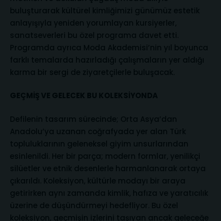
buluşturarak kültürel kimliğimizi günümüz estetik
anlayışıyla yeniden yorumlayan kursiyerler,
sanatseverleri bu özel programa davet etti.
Programda ayrıca Moda Akademisi’nin yıl boyunca
farklı temalarda hazırladığı çalışmaların yer aldığı
karma bir sergi de ziyaretçilerle buluşacak.
GEÇMİŞ VE GELECEK BU KOLEKSİYONDA
Defilenin tasarım sürecinde; Orta Asya’dan
Anadolu’ya uzanan coğrafyada yer alan Türk
topluluklarının geleneksel giyim unsurlarından
esinlenildi. Her bir parça; modern formlar, yenilikçi
silüetler ve etnik desenlerle harmanlanarak ortaya
çıkarıldı. Koleksiyon, kültürle modayı bir araya
getirirken aynı zamanda kimlik, hafıza ve yaratıcılık
üzerine de düşündürmeyi hedefliyor. Bu özel
koleksiyon, geçmişin izlerini taşıyan ancak geleceğe