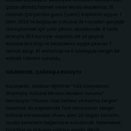
çatısı altında hizmet veren Moda Akademisi, 18
Haziran Çarşamba günü (yarın) kapılarını açıyor. 1
Ekim 2024’te başlayan yolculuk ile hayalleri gerçeğe
dönüştürmek için yola çıkılan akademide; 8 farklı
branşta 254 kursiyer dopdolu bir yıl geçirdi.
Kursiyerlere bilgi ve becerilerini açığa çıkaran 7
temalı sergi, 41 workshop ve 6 söyleşiyle zengin bir
etkinlik takvimi sunuldu.
GELENEKSEL, ÇAĞDAŞLA BULUŞTU
Kursiyerler, aldıkları eğitimle “Türk Dünyasının
İlhamıyla: Kültürel Mirasın Modern Yorumu”
temasıyla “Yılsonu Özel Defilesi ve Karma Sergisi”
hazırladı. Bu kapsamda Türk dünyasının zengin
kültürel mirasından ilham alan 20 özgün tasarım,
moda severlerin beğenisine sunulacak. Geleneksel
motifleri ve dokuları çağdaş moda diliyle