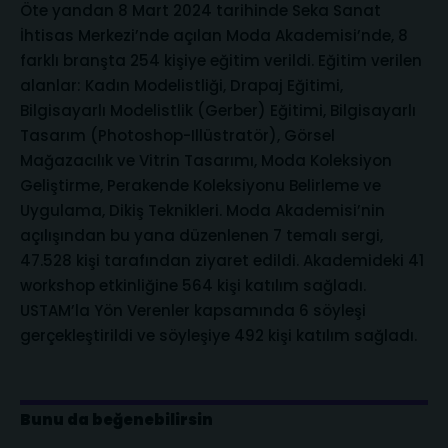
Öte yandan 8 Mart 2024 tarihinde Seka Sanat
İhtisas Merkezi’nde açılan Moda Akademisi’nde, 8
farklı branşta 254 kişiye eğitim verildi. Eğitim verilen
alanlar: Kadın Modelistliği, Drapaj Eğitimi,
Bilgisayarlı Modelistlik (Gerber) Eğitimi, Bilgisayarlı
Tasarım (Photoshop-Illüstratör), Görsel
Mağazacılık ve Vitrin Tasarımı, Moda Koleksiyon
Geliştirme, Perakende Koleksiyonu Belirleme ve
Uygulama, Dikiş Teknikleri. Moda Akademisi’nin
açılışından bu yana düzenlenen 7 temalı sergi,
47.528 kişi tarafından ziyaret edildi. Akademideki 41
workshop etkinliğine 564 kişi katılım sağladı.
USTAM’la Yön Verenler kapsamında 6 söyleşi
gerçekleştirildi ve söyleşiye 492 kişi katılım sağladı.
Bunu da beğenebilirsin