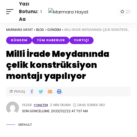
Yazı
Botunu:
Aa
MARMARA HAYAT
>
BLOG
>
GÜNDEM
>
MILLI İRADE MEYDANINDA ÇELIK KONSTRÜKSIYON MONTAJI YAPILIYOR
GÜNDEM
TÜM HABERLER
YURTIÇI
Milli İrade Meydanında
çelik konstrüksiyon
montajı yapılıyor
PAYLAŞ
YAZAR:
2 MIN OKUMA
YONETIM
SON GÜNCELLEME: 2023/02/22 AT 7:07 AM
DEFAULT