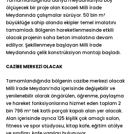
Tamamlandığında dünya meydanlarıyla boy
ölçüşecek bir proje olan Kocaeli Milli İrade
Meydanında çalışmalar sürüyor. 50 bin m²
büyüklüğe sahip alanda ekipler temel imalatını
tamamladı. Bölgenin hareketlenmesinde etkili
olacak projenin saha beton imalatına devam
ediliyor. Şekillenmeye başlayan Milli İrade
Meydanında çelik konstrüksiyon montajı başladı.
CAZİBE MERKEZİ OLACAK
Tamamlandığında bölgenin cazibe merkezi olacak
Milli İrade Meydanı’nda içerisinde değişebilir ve
yenilenebilir olarak öngörülen, öğrenme, paylaşma
ve hareket fonksiyonlarına hizmet eden toplam 2
bin 796 m² tek katlı parçalı kapalı alan yer alacak.
Alan içerisinde ayrıca 125 kişilik çok amaçlı salon,
fitness ve spor stüdyosu, kitap kafe, eğitim atölye
ve sınıfları, kafe yapıları bulunuyor.