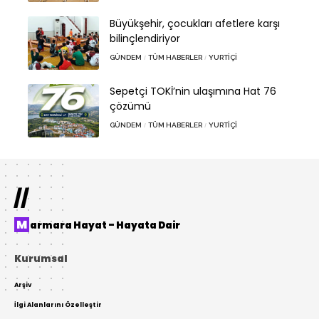
Büyükşehir, çocukları afetlere karşı
bilinçlendiriyor
GÜNDEM
TÜM HABERLER
YURTIÇI
Sepetçi TOKİ’nin ulaşımına Hat 76
çözümü
GÜNDEM
TÜM HABERLER
YURTIÇI
//
Marmara Hayat – Hayata Dair
Kurumsal
Arşiv
İlgi Alanlarını Özelleştir