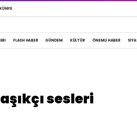
KÜNYE
ERI
FLASH HABER
GÜNDEM
KÜLTÜR
ÖNEMLI HABER
SIYA
şıkçı sesleri