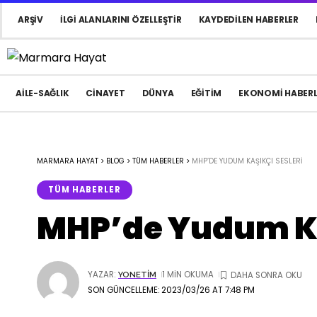
ARŞIV
İLGI ALANLARINI ÖZELLEŞTIR
KAYDEDILEN HABERLER
AILE-SAĞLIK
CINAYET
DÜNYA
EĞITIM
EKONOMI HABERL
MARMARA HAYAT
>
BLOG
>
TÜM HABERLER
>
MHP’DE YUDUM KAŞIKÇI SESLERI
TÜM HABERLER
MHP’de Yudum Ka
YAZAR:
1 MIN OKUMA
YONETIM
SON GÜNCELLEME: 2023/03/26 AT 7:48 PM