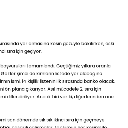
lk sırasında yer almasına kesin gözüyle bakılırken, eski
i sıra için geçiyor.
 başvuruları tamamlandı. Geçtiğimiz yıllara oranla
. Gözler şimdi de kimlerin listede yer alacağına
ı’nın ismi, 14 kişilik listenin ilk sırasında banko olacak.
ni ön plana çıkarıyor. Asıl mücadele 2. sıra için
 dillendiriliyor. Ancak biri var ki, diğerlerinden öne
smi son dönemde sık sık ikinci sıra için geçmeye
tığı başarılı çalışmalar, toplumun her kesimiyle