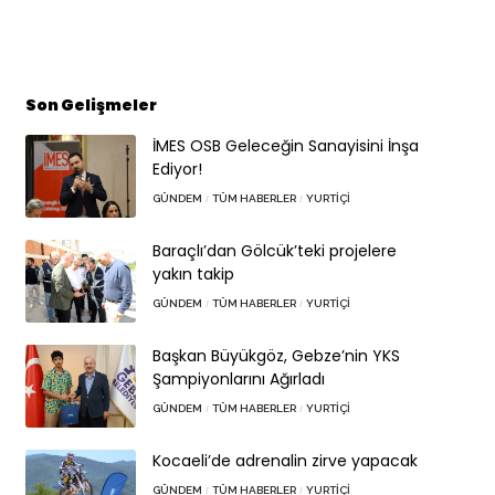
Son Gelişmeler
İMES OSB Geleceğin Sanayisini İnşa
Ediyor!
GÜNDEM
TÜM HABERLER
YURTIÇI
Baraçlı’dan Gölcük’teki projelere
yakın takip
GÜNDEM
TÜM HABERLER
YURTIÇI
Başkan Büyükgöz, Gebze’nin YKS
Şampiyonlarını Ağırladı
GÜNDEM
TÜM HABERLER
YURTIÇI
Kocaeli’de adrenalin zirve yapacak
GÜNDEM
TÜM HABERLER
YURTIÇI