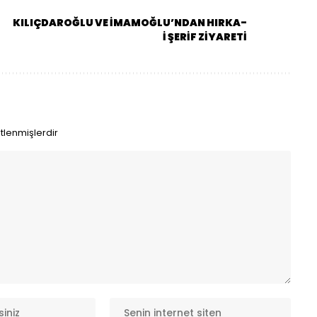
KILIÇDAROĞLU VE İMAMOĞLU’NDAN HIRKA-
İ ŞERİF ZİYARETİ
etlenmişlerdir