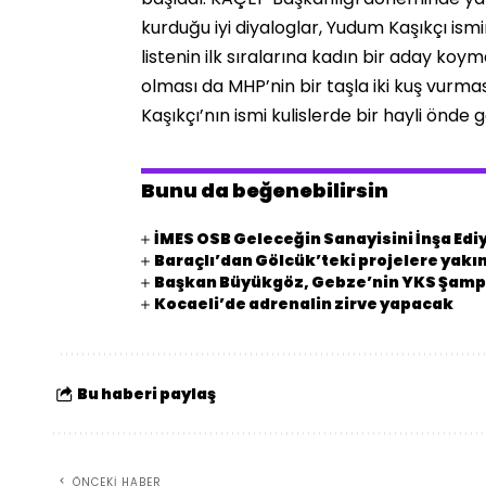
kurduğu iyi diyaloglar, Yudum Kaşıkçı ism
listenin ilk sıralarına kadın bir aday koym
olması da MHP’nin bir taşla iki kuş vurma
Kaşıkçı’nın ismi kulislerde bir hayli önde 
Bunu da beğenebilirsin
İMES OSB Geleceğin Sanayisini İnşa Edi
Baraçlı’dan Gölcük’teki projelere yakın
Başkan Büyükgöz, Gebze’nin YKS Şampi
Kocaeli’de adrenalin zirve yapacak
Bu haberi paylaş
ÖNCEKI HABER