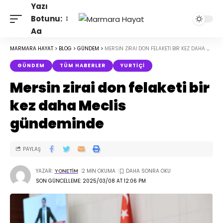
Yazı
Botunu:
Aa
MARMARA HAYAT
>
BLOG
>
GÜNDEM
>
MERSIN ZIRAI DON FELAKETI BIR KEZ DAHA MECLIS GÜNDEMINDE
GÜNDEM
TÜM HABERLER
YURTIÇI
Mersin zirai don felaketi bir
kez daha Meclis
gündeminde
PAYLAŞ
YAZAR:
2 MIN OKUMA
YONETIM
SON GÜNCELLEME: 2025/03/08 AT 12:06 PM