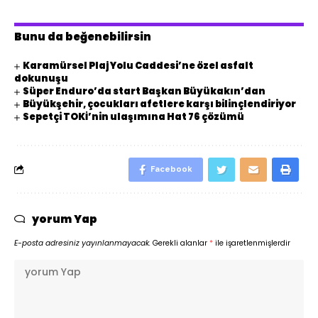
Bunu da beğenebilirsin
Karamürsel Plaj Yolu Caddesi’ne özel asfalt
dokunuşu
Süper Enduro’da start Başkan Büyükakın’dan
Büyükşehir, çocukları afetlere karşı bilinçlendiriyor
Sepetçi TOKİ’nin ulaşımına Hat 76 çözümü
Facebook
yorum Yap
E-posta adresiniz yayınlanmayacak.
Gerekli alanlar
*
ile işaretlenmişlerdir