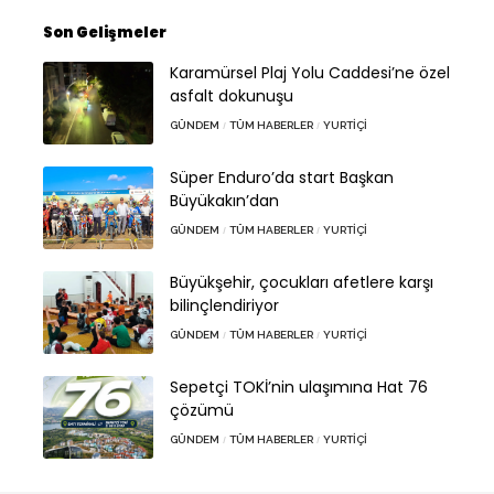
Son Gelişmeler
Karamürsel Plaj Yolu Caddesi’ne özel
asfalt dokunuşu
GÜNDEM
TÜM HABERLER
YURTIÇI
Süper Enduro’da start Başkan
Büyükakın’dan
GÜNDEM
TÜM HABERLER
YURTIÇI
Büyükşehir, çocukları afetlere karşı
bilinçlendiriyor
GÜNDEM
TÜM HABERLER
YURTIÇI
Sepetçi TOKİ’nin ulaşımına Hat 76
çözümü
GÜNDEM
TÜM HABERLER
YURTIÇI