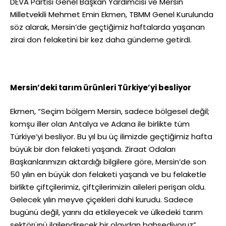
DEVA Partisi Genel Başkan Yardımcısı ve Mersin
Milletvekili Mehmet Emin Ekmen, TBMM Genel Kurulunda
söz alarak, Mersin’de geçtiğimiz haftalarda yaşanan
zirai don felaketini bir kez daha gündeme getirdi.
Mersin’deki tarım ürünleri Türkiye’yi besliyor
Ekmen, “Seçim bölgem Mersin, sadece bölgesel değil;
komşu iller olan Antalya ve Adana ile birlikte tüm
Türkiye’yi besliyor. Bu yıl bu üç ilimizde geçtiğimiz hafta
büyük bir don felaketi yaşandı. Ziraat Odaları
Başkanlarımızın aktardığı bilgilere göre, Mersin’de son
50 yılın en büyük don felaketi yaşandı ve bu felaketle
birlikte çiftçilerimiz, çiftçilerimizin aileleri perişan oldu.
Gelecek yılın meyve çiçekleri dahi kurudu. Sadece
bugünü değil, yarını da etkileyecek ve ülkedeki tarım
sektörünü ilgilendirecek bir olaydan bahsediyoruz”