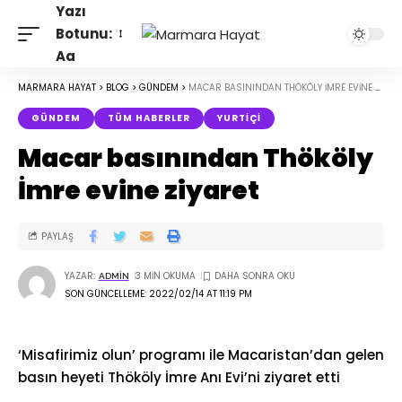
Yazı
Botunu:
Aa
MARMARA HAYAT
>
BLOG
>
GÜNDEM
>
MACAR BASININDAN THÖKÖLY İMRE EVINE ZIYARET
GÜNDEM
TÜM HABERLER
YURTIÇI
Macar basınından Thököly
İmre evine ziyaret
PAYLAŞ
YAZAR:
3 MIN OKUMA
ADMIN
SON GÜNCELLEME: 2022/02/14 AT 11:19 PM
‘Misafirimiz olun’ programı ile Macaristan’dan gelen
basın heyeti Thököly İmre Anı Evi’ni ziyaret etti