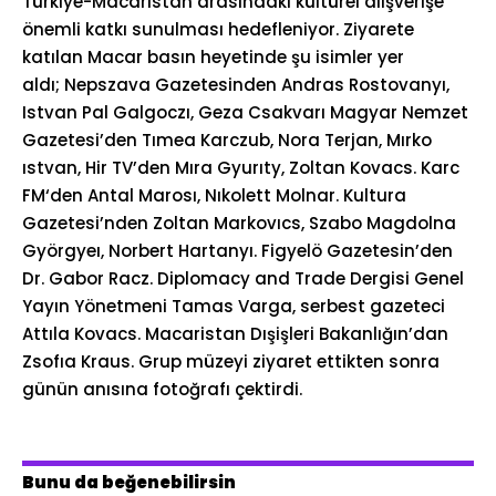
Türkiye-Macaristan arasındaki kültürel alışverişe
önemli katkı sunulması hedefleniyor. Ziyarete
katılan Macar basın heyetinde şu isimler yer
aldı; Nepszava Gazetesinden Andras Rostovanyı,
Istvan Pal Galgoczı, Geza Csakvarı Magyar Nemzet
Gazetesi’den Tımea Karczub, Nora Terjan, Mırko
ıstvan, Hir TV’den Mıra Gyurıty, Zoltan Kovacs. Karc
FM‘den Antal Marosı, Nıkolett Molnar. Kultura
Gazetesi’nden Zoltan Markovıcs, Szabo Magdolna
Györgyeı, Norbert Hartanyı. Figyelö Gazetesin’den
Dr. Gabor Racz. Diplomacy and Trade Dergisi Genel
Yayın Yönetmeni Tamas Varga, serbest gazeteci
Attıla Kovacs. Macaristan Dışişleri Bakanlığın’dan
Zsofıa Kraus. Grup müzeyi ziyaret ettikten sonra
günün anısına fotoğrafı çektirdi.
Bunu da beğenebilirsin