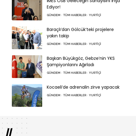
İMES OSB Geleceğin Sanayisini İnşa
Ediyor!
GÜNDEM
TÜM HABERLER
YURTIÇI
Baraçlı’dan Gölcük’teki projelere
yakın takip
GÜNDEM
TÜM HABERLER
YURTIÇI
Başkan Büyükgöz, Gebze’nin YKS
Şampiyonlarını Ağırladı
GÜNDEM
TÜM HABERLER
YURTIÇI
Kocaeli’de adrenalin zirve yapacak
GÜNDEM
TÜM HABERLER
YURTIÇI
//