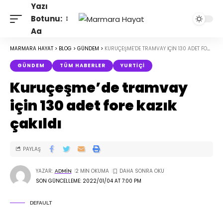
Yazı
Botunu:
Aa
MARMARA HAYAT
>
BLOG
>
GÜNDEM
>
KURUÇEŞME’DE TRAMVAY IÇIN 130 ADET FORE KAZIK ÇAKILDI
GÜNDEM
TÜM HABERLER
YURTIÇI
Kuruçeşme’de tramvay
için 130 adet fore kazık
çakıldı
PAYLAŞ
YAZAR:
2 MIN OKUMA
ADMIN
SON GÜNCELLEME: 2022/01/04 AT 7:00 PM
DEFAULT