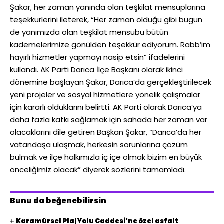
Şakar, her zaman yanında olan teşkilat mensuplarına
teşekkürlerini ileterek, “Her zaman olduğu gibi bugün
de yanımızda olan teşkilat mensubu bütün
kademelerimize gönülden teşekkür ediyorum. Rabb’im
hayırlı hizmetler yapmayı nasip etsin” ifadelerini
kullandı. AK Parti Darıca İlçe Başkanı olarak ikinci
dönemine başlayan Şakar, Darıca’da gerçekleştirilecek
yeni projeler ve sosyal hizmetlere yönelik çalışmalar
için kararlı olduklarını belirtti. AK Parti olarak Darıca’ya
daha fazla katkı sağlamak için sahada her zaman var
olacaklarını dile getiren Başkan Şakar, “Darıca’da her
vatandaşa ulaşmak, herkesin sorunlarına çözüm
bulmak ve ilçe halkımızla iç içe olmak bizim en büyük
önceliğimiz olacak” diyerek sözlerini tamamladı.
Bunu da beğenebilirsin
Karamürsel Plaj Yolu Caddesi’ne özel asfalt