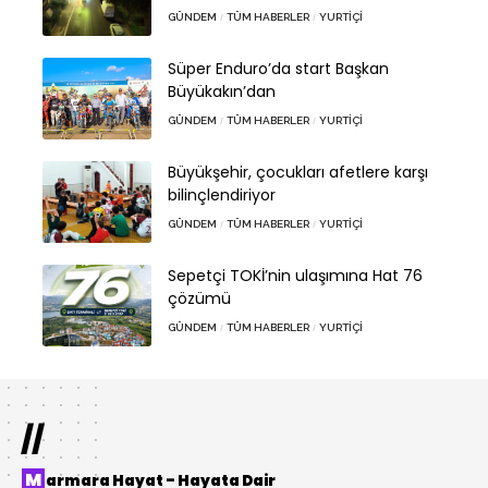
GÜNDEM
TÜM HABERLER
YURTIÇI
Süper Enduro’da start Başkan
Büyükakın’dan
GÜNDEM
TÜM HABERLER
YURTIÇI
Büyükşehir, çocukları afetlere karşı
bilinçlendiriyor
GÜNDEM
TÜM HABERLER
YURTIÇI
Sepetçi TOKİ’nin ulaşımına Hat 76
çözümü
GÜNDEM
TÜM HABERLER
YURTIÇI
//
Marmara Hayat – Hayata Dair