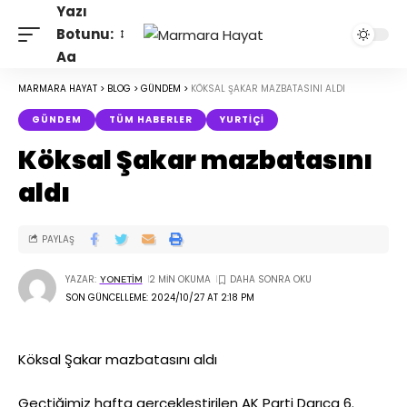
Yazı
Botunu:
Aa
MARMARA HAYAT
>
BLOG
>
GÜNDEM
>
KÖKSAL ŞAKAR MAZBATASINI ALDI
GÜNDEM
TÜM HABERLER
YURTIÇI
Köksal Şakar mazbatasını
aldı
PAYLAŞ
YAZAR:
2 MIN OKUMA
YONETIM
SON GÜNCELLEME: 2024/10/27 AT 2:18 PM
Köksal Şakar mazbatasını aldı
Geçtiğimiz hafta gerçekleştirilen AK Parti Darıca 6.