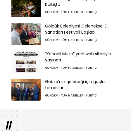
buluştu
GÜNDEM
TÜM HABERLER
YURTIÇI
Gölcük Belediyesi Geleneksel El
Sanatları Festivali Başladı
GÜNDEM
TÜM HABERLER
YURTIÇI
“Kocaeli Müze” yeni web sitesiyle
yayında
GÜNDEM
TÜM HABERLER
YURTIÇI
Gebze’nin geleceği için güçlü
temaslar
GÜNDEM
TÜM HABERLER
YURTIÇI
//