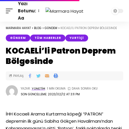
Yazı
Botunu:
Aa
MARMARA HAYAT
>
BLOG
>
GÜNDEM
>
KOCAELİ’LI PATRON DEPREM BÖLGESINDE
GÜNDEM
TÜM HABERLER
YURTIÇI
KOCAELİ’li Patron Deprem
Bölgesinde
PAYLAŞ
YAZAR:
1 MIN OKUMA
YONETIM
SON GÜNCELLEME: 2023/02/12 AT 3:11 PM
İHH Kocaeli Arama Kurtarma köpeği “PATRON”
depremin ilk günü Sabiha Gökçen Havalimanı’ndan
Kahramanmaraş’a gitti. ‘Patron’ farklı noktalarda tepki