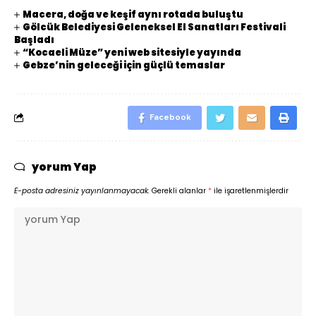
Macera, doğa ve keşif aynı rotada buluştu
Gölcük Belediyesi Geleneksel El Sanatları Festivali
Başladı
“Kocaeli Müze” yeni web sitesiyle yayında
Gebze’nin geleceği için güçlü temaslar
Facebook
yorum Yap
E-posta adresiniz yayınlanmayacak.
Gerekli alanlar
*
ile işaretlenmişlerdir