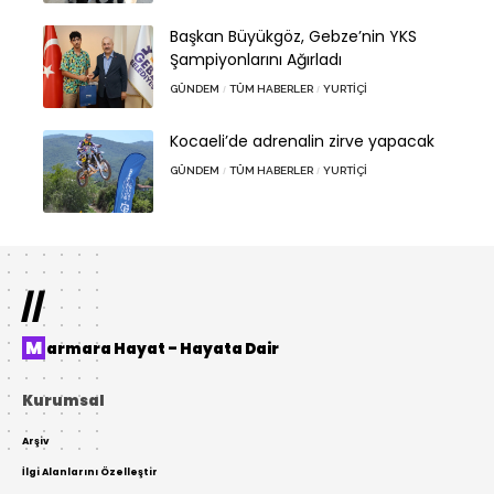
Başkan Büyükgöz, Gebze’nin YKS
Şampiyonlarını Ağırladı
GÜNDEM
TÜM HABERLER
YURTIÇI
Kocaeli’de adrenalin zirve yapacak
GÜNDEM
TÜM HABERLER
YURTIÇI
//
Marmara Hayat – Hayata Dair
Kurumsal
Arşiv
İlgi Alanlarını Özelleştir