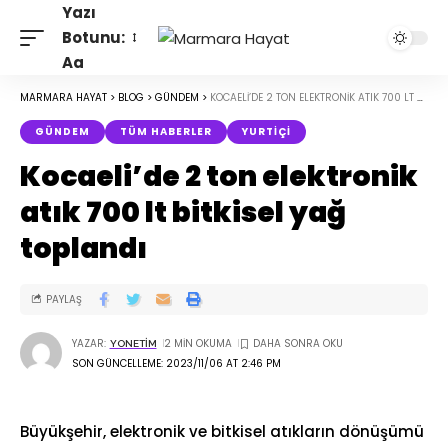
Yazı
Botunu:
Aa
MARMARA HAYAT
>
BLOG
>
GÜNDEM
>
KOCAELI’DE 2 TON ELEKTRONIK ATIK 700 LT BITKISEL YAĞ TOPLANDI
GÜNDEM
TÜM HABERLER
YURTIÇI
Kocaeli’de 2 ton elektronik
atık 700 lt bitkisel yağ
toplandı
PAYLAŞ
YAZAR:
2 MIN OKUMA
YONETIM
SON GÜNCELLEME: 2023/11/06 AT 2:46 PM
Büyükşehir, elektronik ve bitkisel atıkların dönüşümü