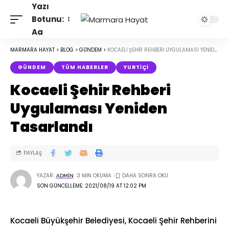
Yazı
Botunu:
Aa
MARMARA HAYAT
>
BLOG
>
GÜNDEM
>
KOCAELI ŞEHIR REHBERI UYGULAMASI YENIDEN TASARLANDI
GÜNDEM
TÜM HABERLER
YURTIÇI
Kocaeli Şehir Rehberi
Uygulaması Yeniden
Tasarlandı
PAYLAŞ
YAZAR:
3 MIN OKUMA
ADMIN
SON GÜNCELLEME: 2021/08/19 AT 12:02 PM
Kocaeli Büyükşehir Belediyesi, Kocaeli Şehir Rehberini