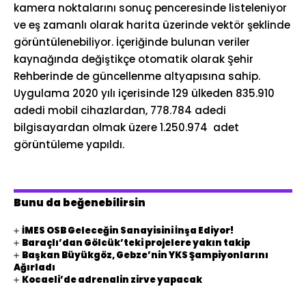
kamera noktalarını sonuç penceresinde listeleniyor
ve eş zamanlı olarak harita üzerinde vektör şeklinde
görüntülenebiliyor. İçeriğinde bulunan veriler
kaynağında değiştikçe otomatik olarak Şehir
Rehberinde de güncellenme altyapısına sahip.
Uygulama 2020 yılı içerisinde 129 ülkeden 835.910
adedi mobil cihazlardan, 778.784 adedi
bilgisayardan olmak üzere 1.250.974 adet
görüntüleme yapıldı.
Bunu da beğenebilirsin
İMES OSB Geleceğin Sanayisini İnşa Ediyor!
Baraçlı’dan Gölcük’teki projelere yakın takip
Başkan Büyükgöz, Gebze’nin YKS Şampiyonlarını
Ağırladı
Kocaeli’de adrenalin zirve yapacak