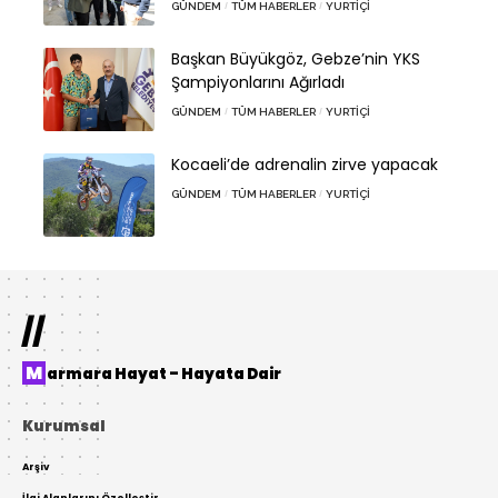
GÜNDEM
TÜM HABERLER
YURTIÇI
Başkan Büyükgöz, Gebze’nin YKS
Şampiyonlarını Ağırladı
GÜNDEM
TÜM HABERLER
YURTIÇI
Kocaeli’de adrenalin zirve yapacak
GÜNDEM
TÜM HABERLER
YURTIÇI
//
Marmara Hayat – Hayata Dair
Kurumsal
Arşiv
İlgi Alanlarını Özelleştir