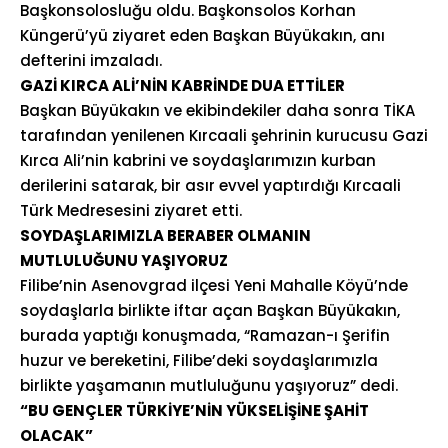
Başkonsolosluğu oldu. Başkonsolos Korhan
Küngerü’yü ziyaret eden Başkan Büyükakın, anı
defterini imzaladı.
GAZİ KIRCA ALİ’NİN KABRİNDE DUA ETTİLER
Başkan Büyükakın ve ekibindekiler daha sonra TİKA
tarafından yenilenen Kırcaali şehrinin kurucusu Gazi
Kırca Ali’nin kabrini ve soydaşlarımızın kurban
derilerini satarak, bir asır evvel yaptırdığı Kırcaali
Türk Medresesini ziyaret etti.
SOYDAŞLARIMIZLA BERABER OLMANIN
MUTLULUĞUNU YAŞIYORUZ
Filibe’nin Asenovgrad ilçesi Yeni Mahalle Köyü’nde
soydaşlarla birlikte iftar açan Başkan Büyükakın,
burada yaptığı konuşmada, “Ramazan-ı Şerifin
huzur ve bereketini, Filibe’deki soydaşlarımızla
birlikte yaşamanın mutluluğunu yaşıyoruz” dedi.
“BU GENÇLER TÜRKİYE’NİN YÜKSELİŞİNE ŞAHİT
OLACAK”