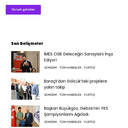
Son Gelişmeler
İMES OSB Geleceğin Sanayisini İnşa
Ediyor!
GÜNDEM
TÜM HABERLER
YURTIÇI
Baraçlı’dan Gölcük’teki projelere
yakın takip
GÜNDEM
TÜM HABERLER
YURTIÇI
Başkan Büyükgöz, Gebze’nin YKS
Şampiyonlarını Ağırladı
GÜNDEM
TÜM HABERLER
YURTIÇI