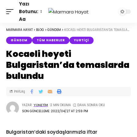
Yazı
Botunu:
Aa
MARMARA HAYAT
>
BLOG
>
GÜNDEM
>
KOCAELI HEYETI BULGARISTAN’DA TEMASLARDA BULUNDU
GÜNDEM
TÜM HABERLER
YURTIÇI
Kocaeli heyeti
Bulgaristan’da temaslarda
bulundu
PAYLAŞ
YAZAR:
2 MIN OKUMA
YONETIM
SON GÜNCELLEME: 2022/04/27 AT 2:59 PM
Bulgaristan’daki soydaşlarımızla iftar