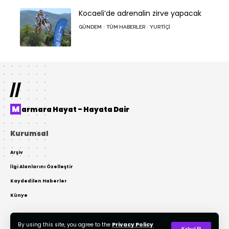
Kocaeli’de adrenalin zirve yapacak
GÜNDEM
TÜM HABERLER
YURTIÇI
//
Marmara Hayat – Hayata Dair
Kurumsal
Arşiv
İlgi Alanlarını Özelleştir
Kaydedilen Haberler
Künye
By using this site, you agree to the
Privacy Policy