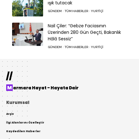
ışık tutacak
GÜNDEM
TÜM HABERLER
YURTIÇI
Nail Çiler: “Gebze Faciasının
Üzerinden 280 Gün Geçti, Bakanlık
Hâlâ Sessiz”
GÜNDEM
TÜM HABERLER
YURTIÇI
//
Marmara Hayat – Hayata Dair
Kurumsal
Arşiv
İlgi Alanlarını Özelleştir
Kaydedilen Haberler