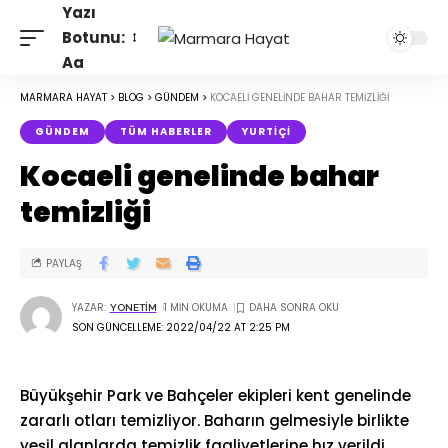
Yazı
Botunu:
Aa
MARMARA HAYAT
>
BLOG
>
GÜNDEM
>
KOCAELI GENELINDE BAHAR TEMIZLIĞI
GÜNDEM
TÜM HABERLER
YURTIÇI
Kocaeli genelinde bahar
temizliği
PAYLAŞ
YAZAR:
1 MIN OKUMA
YONETIM
SON GÜNCELLEME: 2022/04/22 AT 2:25 PM
Büyükşehir Park ve Bahçeler ekipleri kent genelinde
zararlı otları temizliyor. Baharın gelmesiyle birlikte
yeşil alanlarda temizlik faaliyetlerine hız verildi