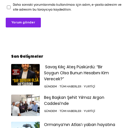
Daha sonraki yorumlarımda kullanılması için adım, e-posta adresim ve
site adresim bu tarayıcıya kaydedilsin.
Son Gelişmeler
Savaş Kılıç Ateş Püskürdü: “Bir
Soygun Olsa Bunun Hesabını Kim
Verecek?”
GÜNDEM
TÜM HABERLER
YURTIÇI
Beş Başkan Şehit Yılmaz Argon
Caddesi’nde
GÜNDEM
TÜM HABERLER
YURTIÇI
Ormanya’nın Atlas’ı yaban hayatına