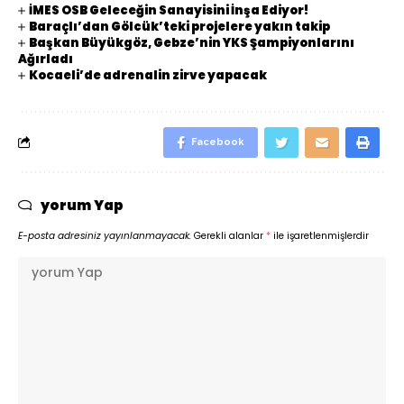
İMES OSB Geleceğin Sanayisini İnşa Ediyor!
Baraçlı’dan Gölcük’teki projelere yakın takip
Başkan Büyükgöz, Gebze’nin YKS Şampiyonlarını
Ağırladı
Kocaeli’de adrenalin zirve yapacak
Facebook
yorum Yap
E-posta adresiniz yayınlanmayacak.
Gerekli alanlar
*
ile işaretlenmişlerdir