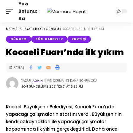
Yazı
Botunu:
Aa
MARMARA HAYAT
>
BLOG
>
GÜNDEM
>
KOCAELI FUARI’NDA ILK YIKIM
GÜNDEM
TÜM HABERLER
YURTIÇI
Kocaeli Fuarı’nda ilk yıkım
PAYLAŞ
YAZAR:
1 MIN OKUMA
ADMIN
SON GÜNCELLEME: 2021/12/01 AT 6:26 PM
Kocaeli Büyükşehir Belediyesi, Kocaeli Fuarı’nda
yapacağı çalışmaların startını verdi. Büyükşehir’in
kendi öz kaynakları ile yapacağı çalışmalar
kapsamında ilk yıkım gerçekleştirildi. Daha önce