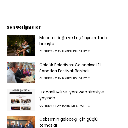
Son Gelişmeler
Macera, doğa ve keşif aynı rotada
buluştu
GÜNDEM
TÜM HABERLER
YURTIÇI
Gölcük Belediyesi Geleneksel El
Sanatları Festivali Başladı
GÜNDEM
TÜM HABERLER
YURTIÇI
“Kocaeli Müze” yeni web sitesiyle
yayında
GÜNDEM
TÜM HABERLER
YURTIÇI
Gebze’nin geleceği için güçlü
temaslar