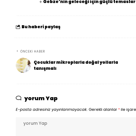
Gebze’nin geleceği için güçlü temaslar
Bu haberi paylaş
ÖNCEKI HABER
Çocuklar mikroplarla doğal yollarla
tanışmalı
yorum Yap
E-posta adresiniz yayınlanmayacak.
Gerekli alanlar
*
ile işar