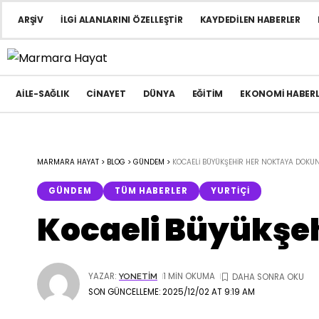
ARŞIV
İLGI ALANLARINI ÖZELLEŞTIR
KAYDEDILEN HABERLER
AILE-SAĞLIK
CINAYET
DÜNYA
EĞITIM
EKONOMI HABERL
MARMARA HAYAT
>
BLOG
>
GÜNDEM
>
KOCAELI BÜYÜKŞEHIR HER NOKTAYA DOKU
GÜNDEM
TÜM HABERLER
YURTIÇI
Kocaeli Büyükşe
YAZAR:
1 MIN OKUMA
YONETIM
SON GÜNCELLEME: 2025/12/02 AT 9:19 AM