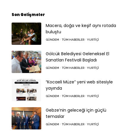
Son Gelişmeler
Macera, doğa ve keşif aynı rotada
buluştu
GÜNDEM
TÜM HABERLER
YURTIÇI
Gölcük Belediyesi Geleneksel El
Sanatları Festivali Başladı
GÜNDEM
TÜM HABERLER
YURTIÇI
“Kocaeli Müze” yeni web sitesiyle
yayında
GÜNDEM
TÜM HABERLER
YURTIÇI
Gebze’nin geleceği için güçlü
temaslar
GÜNDEM
TÜM HABERLER
YURTIÇI