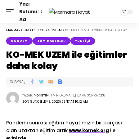
Yazı
Botunu:
Aa
MARMARA HAYAT
>
BLOG
>
GÜNDEM
>
KO-MEK UZEM ILE EĞITIMLER DAHA KOLAY
GÜNDEM
TÜM HABERLER
YURTIÇI
KO-MEK UZEM ile eğitimler
daha kolay
PAYLAŞ
YAZAR:
1 MIN OKUMA
YONETIM
SON GÜNCELLEME: 2023/03/17 AT 10:12 AM
Pandemi sonrası eğitim hayatımızın bir parçası
olan uzaktan eğitim artık
www.komek.org
ile
evinizde