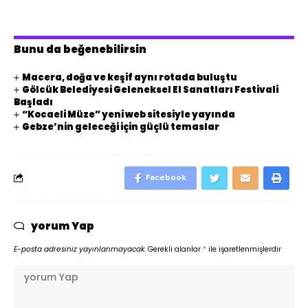
Bunu da beğenebilirsin
Macera, doğa ve keşif aynı rotada buluştu
Gölcük Belediyesi Geleneksel El Sanatları Festivali
Başladı
“Kocaeli Müze” yeni web sitesiyle yayında
Gebze’nin geleceği için güçlü temaslar
Facebook
yorum Yap
E-posta adresiniz yayınlanmayacak.
Gerekli alanlar
*
ile işaretlenmişlerdir