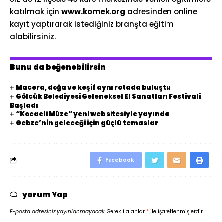
katılmak için
www.komek.org
adresinden online
kayıt yaptırarak istediğiniz branşta eğitim
alabilirsiniz.
Bunu da beğenebilirsin
Macera, doğa ve keşif aynı rotada buluştu
Gölcük Belediyesi Geleneksel El Sanatları Festivali
Başladı
“Kocaeli Müze” yeni web sitesiyle yayında
Gebze’nin geleceği için güçlü temaslar
Facebook
yorum Yap
E-posta adresiniz yayınlanmayacak.
Gerekli alanlar
*
ile işaretlenmişlerdir