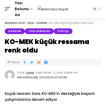
Yazı
Botunu:
Aa
MARMARA HAYAT
>
BLOG
>
GÜNDEM
>
KO-MEK KÜÇÜK RESSAMA RENK OLDU
GÜNDEM
TÜM HABERLER
YURTIÇI
KO-MEK küçük ressama
renk oldu
PAYLAŞ
YAZAR:
3 MIN OKUMA
ADMIN
SON GÜNCELLEME: 2022/01/29 AT 1:39 PM
Küçük ressam Sare, KO-MEK’in desteğiyle başarılı
çalışmalarına devam ediyor