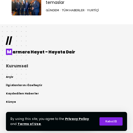
temaslar
GÜNDEM
TÜM HABERLER
YURTIÇI
//
Marmara Hayat – Hayata Dair
Kurumsal
Arşiv
İlgi Alanlarını Özelleştir
Kaydedilen Haberler
Künye
By using this site, you agree to the
Privacy Policy
© 2022 Tasarım: AKTOR Bilişim. Tüm Hakları Gizlidir. Kaynak Gösterilmeden
Kabul Et
and
Terms of Use
.
Kopyalanamaz.