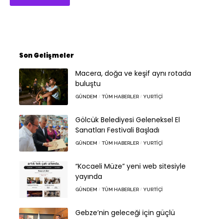
Son Gelişmeler
Macera, doğa ve keşif aynı rotada
buluştu
GÜNDEM
TÜM HABERLER
YURTIÇI
Gölcük Belediyesi Geleneksel El
Sanatları Festivali Başladı
GÜNDEM
TÜM HABERLER
YURTIÇI
“Kocaeli Müze” yeni web sitesiyle
yayında
GÜNDEM
TÜM HABERLER
YURTIÇI
Gebze’nin geleceği için güçlü