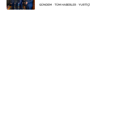
GÜNDEM
TÜM HABERLER
YURTIÇI