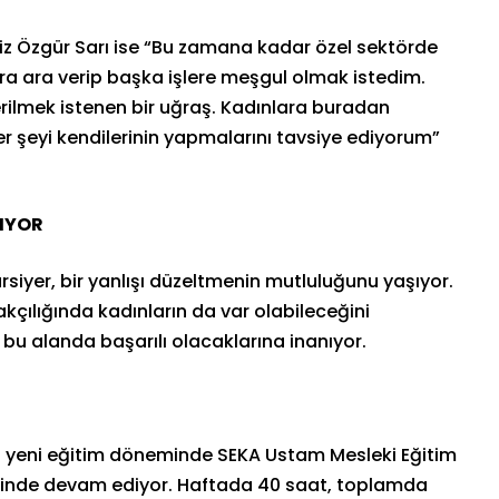
miz Özgür Sarı ise “Bu zamana kadar özel sektörde
nra ara verip başka işlere meşgul olmak istedim.
terilmek istenen bir uğraş. Kadınlara buradan
er şeyi kendilerinin yapmalarını tavsiye ediyorum”
KIYOR
rsiyer, bir yanlışı düzeltmenin mutluluğunu yaşıyor.
nakçılığında kadınların da var olabileceğini
 bu alanda başarılı olacaklarına inanıyor.
su yeni eğitim döneminde SEKA Ustam Mesleki Eğitim
inde devam ediyor. Haftada 40 saat, toplamda