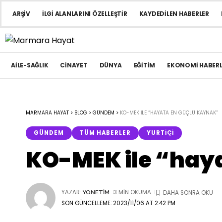
ARŞIV
İLGI ALANLARINI ÖZELLEŞTIR
KAYDEDILEN HABERLER
AILE-SAĞLIK
CINAYET
DÜNYA
EĞITIM
EKONOMI HABERL
MARMARA HAYAT
>
BLOG
>
GÜNDEM
>
KO-MEK ILE “HAYATA EN GÜÇLÜ KAYNAK”
GÜNDEM
TÜM HABERLER
YURTIÇI
KO-MEK ile “hay
YAZAR:
3 MIN OKUMA
YONETIM
SON GÜNCELLEME: 2023/11/06 AT 2:42 PM