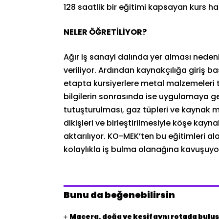
128 saatlik bir eğitimi kapsayan kurs haf
NELER ÖĞRETİLİYOR?
Ağır iş sanayi dalında yer alması nedeni
veriliyor. Ardından kaynakçılığa giriş b
etapta kursiyerlere metal malzemeleri ta
bilgilerin sonrasında ise uygulamaya geç
tutuşturulması, gaz tüpleri ve kaynak ma
dikişleri ve birleştirilmesiyle köşe kay
aktarılıyor. KO-MEK’ten bu eğitimleri ala
kolaylıkla iş bulma olanağına kavuşuyo
Bunu da beğenebilirsin
Macera, doğa ve keşif aynı rotada bulu