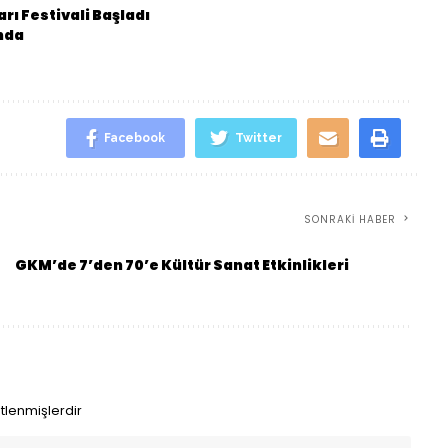
rı Festivali Başladı
ında
Facebook
Twitter
SONRAKI HABER
GKM’de 7’den 70’e Kültür Sanat Etkinlikleri
etlenmişlerdir