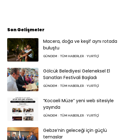
Son Gelişmeler
Macera, doğa ve keşif aynı rotada
buluştu
GÜNDEM
TÜM HABERLER
YURTIÇI
Gölcük Belediyesi Geleneksel El
Sanatları Festivali Başladı
GÜNDEM
TÜM HABERLER
YURTIÇI
“Kocaeli Müze” yeni web sitesiyle
yayında
GÜNDEM
TÜM HABERLER
YURTIÇI
Gebze’nin geleceği için güçlü
temaslar