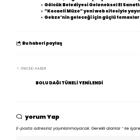
Gölcük Belediyesi Geleneksel El Sanatla
“Kocaeli Müze” yeni web sitesiyle yay
Gebze’nin geleceği için güçlü temaslar
Bu haberi paylaş
ÖNCEKI HABER
BOLU DAĞI TÜNELİ YENİLENDİ
yorum Yap
E-posta adresiniz yayınlanmayacak.
Gerekli alanlar
*
ile işar