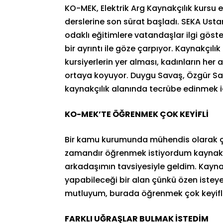
KO-MEK, Elektrik Arg Kaynakçılık kursu 
derslerine son sürat başladı. SEKA Ust
odaklı eğitimlere vatandaşlar ilgi göste
bir ayrıntı ile göze çarpıyor. Kaynakçılı
kursiyerlerin yer alması, kadınların her
ortaya koyuyor. Duygu Savaş, Özgür Sarı
kaynakçılık alanında tecrübe edinmek içi
KO-MEK’TE ÖĞRENMEK ÇOK KEYİFLİ
Bir kamu kurumunda mühendis olarak 
zamandır öğrenmek istiyordum kaynak iş
arkadaşımın tavsiyesiyle geldim. Kaynak
yapabileceği bir alan çünkü özen isteyen,
mutluyum, burada öğrenmek çok keyifli 
FARKLI UĞRAŞLAR BULMAK İSTEDİM