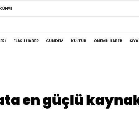
KÜNYE
ERI
FLASH HABER
GÜNDEM
KÜLTÜR
ÖNEMLI HABER
SIYA
ata en güçlü kayna