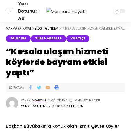
Yazı
Botunu:
Aa
MARMARA HAYAT
>
BLOG
>
GÜNDEM
>
“KIRSALA ULAŞIM HIZMETI KÖYLERDE BAYRAM ETKISI YAPTI”
GÜNDEM
TÜM HABERLER
YURTIÇI
“Kırsala ulaşım hizmeti
köylerde bayram etkisi
yaptı”
PAYLAŞ
YAZAR:
3 MIN OKUMA
YONETIM
SON GÜNCELLEME: 2022/06/02 AT 8:13 PM
Başkan Büyükakın’a konuk olan İzmit Çevre Köyler