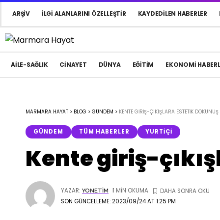
ARŞIV
İLGI ALANLARINI ÖZELLEŞTIR
KAYDEDILEN HABERLER
AILE-SAĞLIK
CINAYET
DÜNYA
EĞITIM
EKONOMI HABERL
MARMARA HAYAT
>
BLOG
>
GÜNDEM
>
KENTE GIRIŞ-ÇIKIŞLARA ESTETIK DOKUNUŞ
GÜNDEM
TÜM HABERLER
YURTIÇI
Kente giriş-çıkı
YAZAR:
1 MIN OKUMA
YONETIM
SON GÜNCELLEME: 2023/09/24 AT 1:25 PM