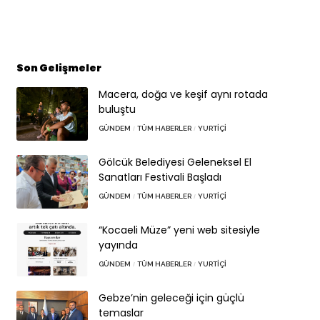
Son Gelişmeler
Macera, doğa ve keşif aynı rotada
buluştu
GÜNDEM
TÜM HABERLER
YURTIÇI
Gölcük Belediyesi Geleneksel El
Sanatları Festivali Başladı
GÜNDEM
TÜM HABERLER
YURTIÇI
“Kocaeli Müze” yeni web sitesiyle
yayında
GÜNDEM
TÜM HABERLER
YURTIÇI
Gebze’nin geleceği için güçlü
temaslar