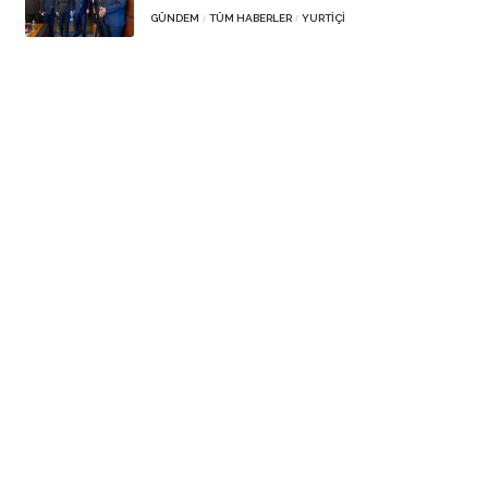
GÜNDEM
TÜM HABERLER
YURTIÇI