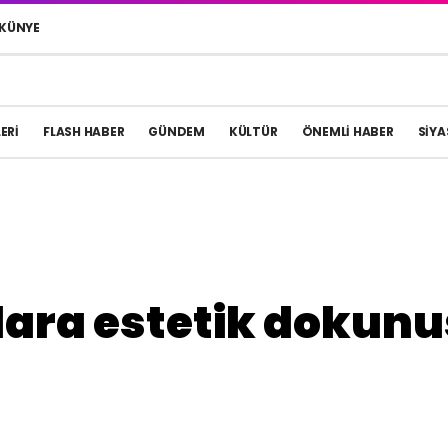
KÜNYE
ERI
FLASH HABER
GÜNDEM
KÜLTÜR
ÖNEMLI HABER
SIYA
şlara estetik dokunu