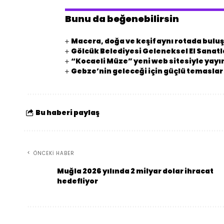
Bunu da beğenebilirsin
Macera, doğa ve keşif aynı rotada bulu
Gölcük Belediyesi Geleneksel El Sanatla
“Kocaeli Müze” yeni web sitesiyle yay
Gebze’nin geleceği için güçlü temaslar
Bu haberi paylaş
ÖNCEKI HABER
Muğla 2026 yılında 2 milyar dolar ihracat
hedefliyor