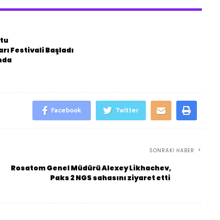
ştu
rı Festivali Başladı
ında
Facebook
Twitter
SONRAKI HABER
Rosatom Genel Müdürü Alexey Likhachev,
Paks 2 NGS sahasını ziyaret etti