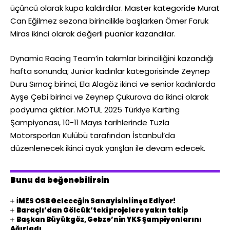
üçüncü olarak kupa kaldırdılar. Master kategoride Murat
Can Eğilmez sezona birincilikle başlarken Ömer Faruk
Miras ikinci olarak değerli puanlar kazandılar.
Dynamic Racing Team’in takımlar birinciliğini kazandığı
hafta sonunda; Junior kadınlar kategorisinde Zeynep
Duru Sırnaç birinci, Ela Alagöz ikinci ve senior kadınlarda
Ayşe Çebi birinci ve Zeynep Çukurova da ikinci olarak
podyuma çıktılar. MOTUL 2025 Türkiye Karting
Şampiyonası, 10-11 Mayıs tarihlerinde Tuzla
Motorsporları Kulübü tarafından İstanbul’da
düzenlenecek ikinci ayak yarışları ile devam edecek.
Bunu da beğenebilirsin
İMES OSB Geleceğin Sanayisini İnşa Ediyor!
Baraçlı’dan Gölcük’teki projelere yakın takip
Başkan Büyükgöz, Gebze’nin YKS Şampiyonlarını
Ağırladı