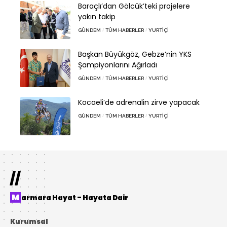
Baraçlı’dan Gölcük’teki projelere
yakın takip
GÜNDEM
TÜM HABERLER
YURTIÇI
Başkan Büyükgöz, Gebze’nin YKS
Şampiyonlarını Ağırladı
GÜNDEM
TÜM HABERLER
YURTIÇI
Kocaeli’de adrenalin zirve yapacak
GÜNDEM
TÜM HABERLER
YURTIÇI
//
Marmara Hayat – Hayata Dair
Kurumsal