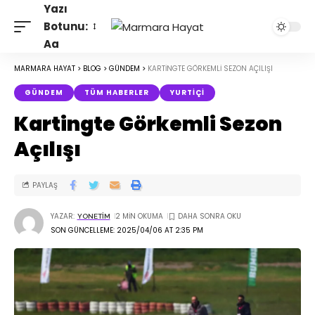
Yazı
Botunu:
Aa
MARMARA HAYAT
>
BLOG
>
GÜNDEM
>
KARTINGTE GÖRKEMLI SEZON AÇILIŞI
GÜNDEM
TÜM HABERLER
YURTIÇI
Kartingte Görkemli Sezon
Açılışı
PAYLAŞ
YAZAR:
2 MIN OKUMA
YONETIM
SON GÜNCELLEME: 2025/04/06 AT 2:35 PM