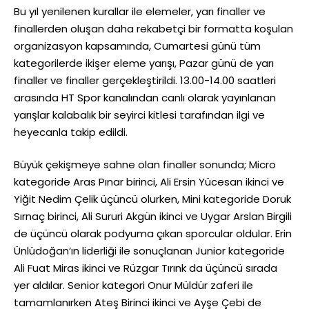
Bu yıl yenilenen kurallar ile elemeler, yarı finaller ve
finallerden oluşan daha rekabetçi bir formatta koşulan
organizasyon kapsamında, Cumartesi günü tüm
kategorilerde ikişer eleme yarışı, Pazar günü de yarı
finaller ve finaller gerçekleştirildi. 13.00-14.00 saatleri
arasında HT Spor kanalından canlı olarak yayınlanan
yarışlar kalabalık bir seyirci kitlesi tarafından ilgi ve
heyecanla takip edildi.
Büyük çekişmeye sahne olan finaller sonunda; Micro
kategoride Aras Pınar birinci, Ali Ersin Yücesan ikinci ve
Yiğit Nedim Çelik üçüncü olurken, Mini kategoride Doruk
Sırnaç birinci, Ali Sururi Akgün ikinci ve Uygar Arslan Birgili
de üçüncü olarak podyuma çıkan sporcular oldular. Erin
Ünlüdoğan’ın liderliği ile sonuçlanan Junior kategoride
Ali Fuat Miras ikinci ve Rüzgar Tırınk da üçüncü sırada
yer aldılar. Senior kategori Onur Müldür zaferi ile
tamamlanırken Ateş Birinci ikinci ve Ayşe Çebi de