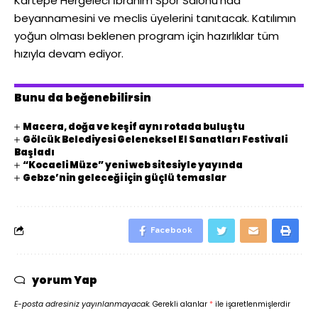
Kartepe Hergeleci İbrahim Spor Salonu’nda
beyannamesini ve meclis üyelerini tanıtacak. Katılımın
yoğun olması beklenen program için hazırlıklar tüm
hızıyla devam ediyor.
Bunu da beğenebilirsin
Macera, doğa ve keşif aynı rotada buluştu
Gölcük Belediyesi Geleneksel El Sanatları Festivali
Başladı
“Kocaeli Müze” yeni web sitesiyle yayında
Gebze’nin geleceği için güçlü temaslar
Facebook
yorum Yap
E-posta adresiniz yayınlanmayacak.
Gerekli alanlar
*
ile işaretlenmişlerdir