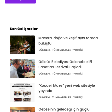
Son Gelişmeler
Macera, doğa ve keşif aynı rotada
buluştu
GÜNDEM
TÜM HABERLER
YURTIÇI
Gölcük Belediyesi Geleneksel El
Sanatları Festivali Başladı
GÜNDEM
TÜM HABERLER
YURTIÇI
“Kocaeli Müze” yeni web sitesiyle
yayında
GÜNDEM
TÜM HABERLER
YURTIÇI
Gebze’nin geleceği için güçlü