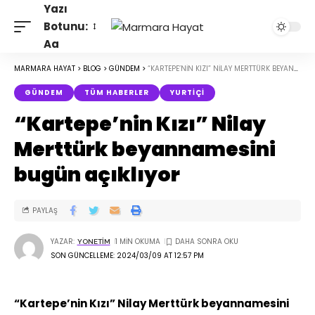
Yazı
Botunu:
Aa
MARMARA HAYAT
>
BLOG
>
GÜNDEM
>
“KARTEPE’NIN KIZI” NILAY MERTTÜRK BEYANNAMESINI BUGÜN AÇIKLIYOR
GÜNDEM
TÜM HABERLER
YURTIÇI
“Kartepe’nin Kızı” Nilay
Merttürk beyannamesini
bugün açıklıyor
PAYLAŞ
YAZAR:
1 MIN OKUMA
YONETIM
SON GÜNCELLEME: 2024/03/09 AT 12:57 PM
“Kartepe’nin Kızı” Nilay Merttürk beyannamesini