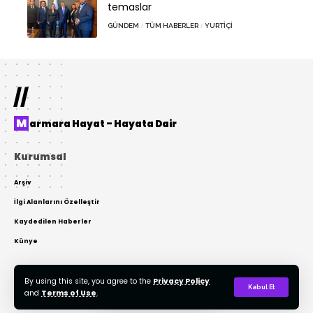
temaslar
GÜNDEM
TÜM HABERLER
YURTIÇI
//
Marmara Hayat – Hayata Dair
Kurumsal
Arşiv
İlgi Alanlarını Özelleştir
Kaydedilen Haberler
Künye
By using this site, you agree to the
Privacy Policy
© 2022 Tasarım: AKTOR Bilişim. Tüm Hakları Gizlidir. Kaynak Gösterilmeden
Kabul Et
and
Terms of Use
.
Kopyalanamaz.