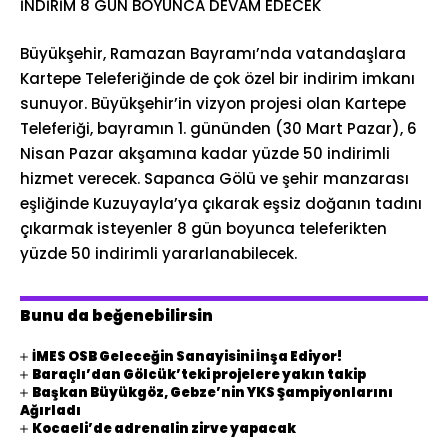
İNDİRİM 8 GÜN BOYUNCA DEVAM EDECEK
Büyükşehir, Ramazan Bayramı’nda vatandaşlara
Kartepe Teleferiğinde de çok özel bir indirim imkanı
sunuyor. Büyükşehir’in vizyon projesi olan Kartepe
Teleferiği, bayramın 1. gününden (30 Mart Pazar), 6
Nisan Pazar akşamına kadar yüzde 50 indirimli
hizmet verecek. Sapanca Gölü ve şehir manzarası
eşliğinde Kuzuyayla’ya çıkarak eşsiz doğanın tadını
çıkarmak isteyenler 8 gün boyunca teleferikten
yüzde 50 indirimli yararlanabilecek.
Bunu da beğenebilirsin
İMES OSB Geleceğin Sanayisini İnşa Ediyor!
Baraçlı’dan Gölcük’teki projelere yakın takip
Başkan Büyükgöz, Gebze’nin YKS Şampiyonlarını
Ağırladı
Kocaeli’de adrenalin zirve yapacak