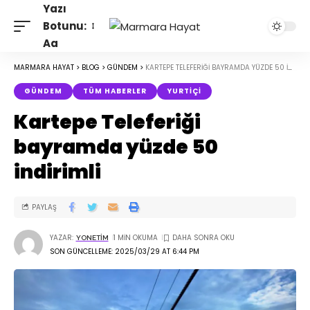
Yazı
Botunu:
Aa
MARMARA HAYAT
>
BLOG
>
GÜNDEM
>
KARTEPE TELEFERIĞI BAYRAMDA YÜZDE 50 INDIRIMLI
GÜNDEM
TÜM HABERLER
YURTIÇI
Kartepe Teleferiği
bayramda yüzde 50
indirimli
PAYLAŞ
YAZAR:
1 MIN OKUMA
YONETIM
SON GÜNCELLEME: 2025/03/29 AT 6:44 PM