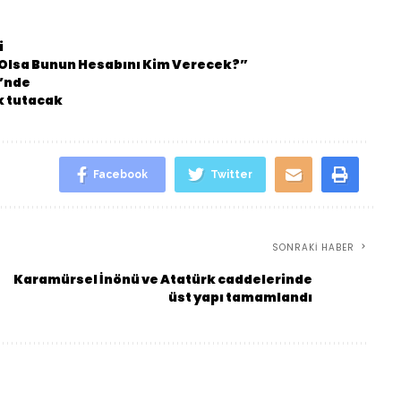
i
n Olsa Bunun Hesabını Kim Verecek?”
i’nde
k tutacak
Facebook
Twitter
SONRAKI HABER
Karamürsel İnönü ve Atatürk caddelerinde
üst yapı tamamlandı