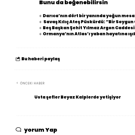
Bunu da beğenebilirsin
Darıca’nın dört bir yanında yoğun mesa
Savaş Kılıç Ateş Püskürdü: “Bir Soygu
Beş Başkan Şehit Yılmaz Argon Caddes
Ormanya’nın Atlas’ı yaban hayatına ışı
Bu haberi paylaş
ÖNCEKI HABER
Usta şefler Beyaz Kalplerde yetişiyor
yorum Yap