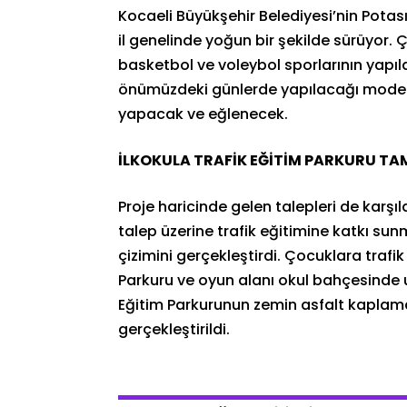
Kocaeli Büyükşehir Belediyesi’nin Potas
il genelinde yoğun bir şekilde sürüyor.
basketbol ve voleybol sporlarının yapıla
önümüzdeki günlerde yapılacağı moder
yapacak ve eğlenecek.
İLKOKULA TRAFİK EĞİTİM PARKURU T
Proje haricinde gelen talepleri de karş
talep üzerine trafik eğitimine katkı sun
çizimini gerçekleştirdi. Çocuklara trafik
Parkuru ve oyun alanı okul bahçesinde u
Eğitim Parkurunun zemin asfalt kaplama
gerçekleştirildi.