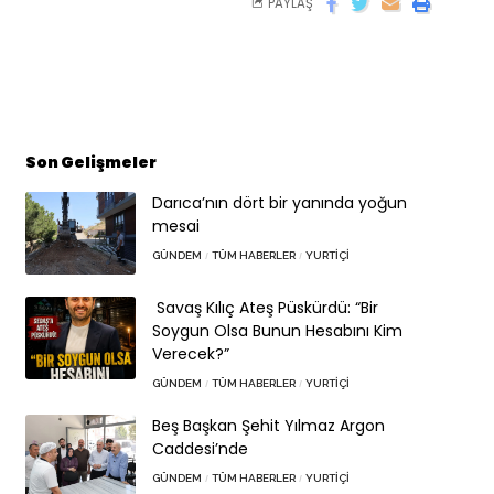
PAYLAŞ
Son Gelişmeler
Darıca’nın dört bir yanında yoğun
mesai
GÜNDEM
TÜM HABERLER
YURTIÇI
Savaş Kılıç Ateş Püskürdü: “Bir
Soygun Olsa Bunun Hesabını Kim
Verecek?”
GÜNDEM
TÜM HABERLER
YURTIÇI
Beş Başkan Şehit Yılmaz Argon
Caddesi’nde
GÜNDEM
TÜM HABERLER
YURTIÇI