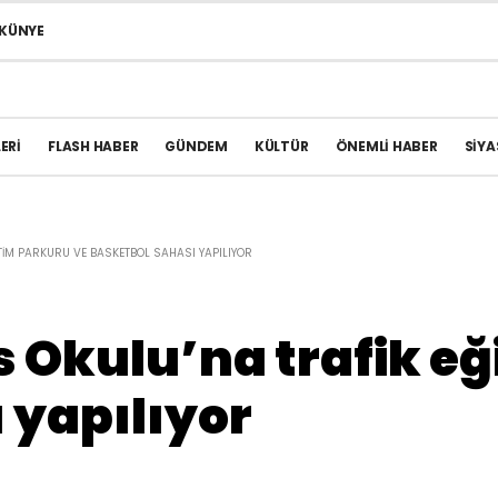
KÜNYE
ERI
FLASH HABER
GÜNDEM
KÜLTÜR
ÖNEMLI HABER
SIYA
TIM PARKURU VE BASKETBOL SAHASI YAPILIYOR
 Okulu’na trafik eğ
 yapılıyor