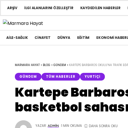
ARŞIV
İLGI ALANLARINI ÖZELLEŞTIR
KAYDEDILEN HABERLER
AILE-SAĞLIK
CINAYET
DÜNYA
EĞITIM
EKONOMI HABERL
MARMARA HAYAT
>
BLOG
>
GÜNDEM
>
KARTEPE BARBAROS OKULU’NA TRAFIK EĞI
GÜNDEM
TÜM HABERLER
YURTIÇI
Kartepe Barbaros
basketbol sahası
YAZAR:
1 MIN OKUMA
ADMIN