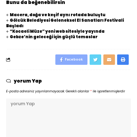
Bunu da beğenebilirsin
Macera, doğa ve keşif aynı rotada buluştu
Gölcük Belediyesi Geleneksel El Sanatları Festivali
Başladı
“Kocaeli Müze” yeni web sitesiyle yayında
Gebze’nin geleceği için güçlü temaslar
Facebook
yorum Yap
E-posta adresiniz yayınlanmayacak.
Gerekli alanlar
*
ile işaretlenmişlerdir