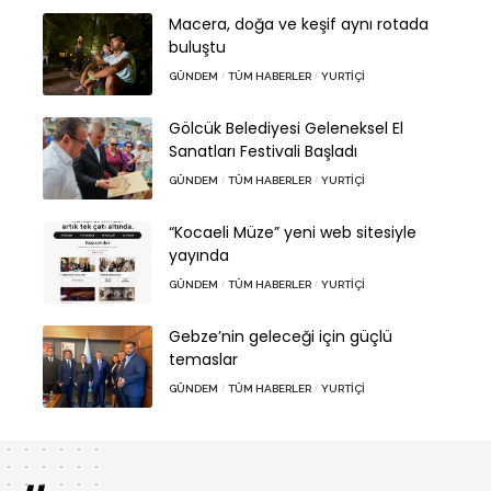
Macera, doğa ve keşif aynı rotada
buluştu
GÜNDEM
TÜM HABERLER
YURTIÇI
Gölcük Belediyesi Geleneksel El
Sanatları Festivali Başladı
GÜNDEM
TÜM HABERLER
YURTIÇI
“Kocaeli Müze” yeni web sitesiyle
yayında
GÜNDEM
TÜM HABERLER
YURTIÇI
Gebze’nin geleceği için güçlü
temaslar
GÜNDEM
TÜM HABERLER
YURTIÇI