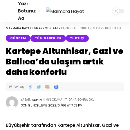
Yazı
Botunu:
Aa
MARMARA HAYAT
>
BLOG
>
GÜNDEM
>
KARTEPE ALTUNHISAR, GAZI VE BALLICA’DA ULAŞIM ARTIK DAHA KONFORLU
GÜNDEM
TÜM HABERLER
YURTIÇI
Kartepe Altunhisar, Gazi ve
Ballıca’da ulaşım artık
daha konforlu
PAYLAŞ
YAZAR:
1 MIN OKUMA
ADMIN
SON GÜNCELLEME: 2022/01/06 AT 7:03 PM
Büyükşehir tarafından Kartepe Altunhisar, Gazi ve