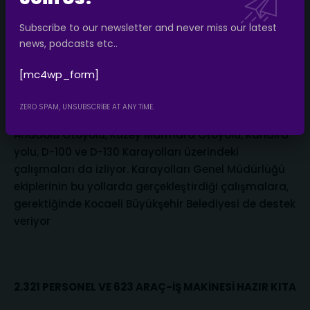
1.750 kilometrelik yolu anlık olarak izliyor. Karla
Subscribe to our newsletter and never miss our latest
mücadele plan haritası üzerinde sorumlu olunan
news, podcasts etc..
yollar, araçlar ve çalışma yapılan alanlar anlık
olarak takip ediliyor. Belediyenin sorumluluğunda
[mc4wp_form]
olmayan kısımlar ise harita üzerinde siyah renkle
gösteriliyor. Kocaeli Büyükşehir Belediyesi,
ZERO SPAM, UNSUBSCRIBE AT ANY TIME.
Karayolları Genel Müdürlüğü’nün sorumlu olduğu
Anadolu Otoyolu, Kuzey Marmara Otoyolu, Kandıra
yolu, D-100 ve D-130 Karayolları üzerindeki
çalışmaları da izliyor. Karayolları Genel Müdürlüğü
ekiplerinin bu yollarda gerçekleştirdiği çalışmalara,
gerektiğinde Kocaeli Büyükşehir Belediyesi de destek
veriyor
2.321 PERSONEL VE 623 ARAÇ-İŞ MAKİNESİ HAZIR KITA