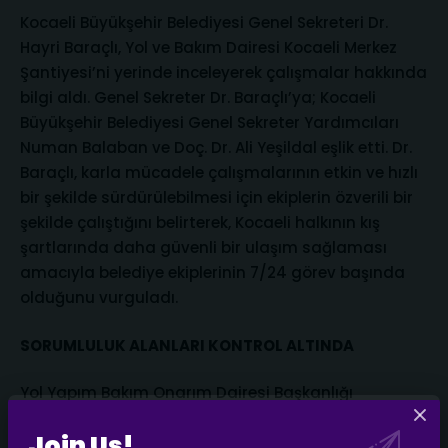
Kocaeli Büyükşehir Belediyesi Genel Sekreteri Dr.
Hayri Baraçlı, Yol ve Bakım Dairesi Kocaeli Merkez
Şantiyesi’ni yerinde inceleyerek çalışmalar hakkında
bilgi aldı. Genel Sekreter Dr. Baraçlı’ya; Kocaeli
Büyükşehir Belediyesi Genel Sekreter Yardımcıları
Numan Balaban ve Doç. Dr. Ali Yeşildal eşlik etti. Dr.
Baraçlı, karla mücadele çalışmalarının etkin ve hızlı
bir şekilde sürdürülebilmesi için ekiplerin özverili bir
şekilde çalıştığını belirterek, Kocaeli halkının kış
şartlarında daha güvenli bir ulaşım sağlaması
amacıyla belediye ekiplerinin 7/24 görev başında
olduğunu vurguladı.
SORUMLULUK ALANLARI KONTROL ALTINDA
Yol Yapım Bakım Onarım Dairesi Başkanlığı
tarafından yönetilen Yol ve Bakım Dairesi Kocaeli
Join Us!
Merkez Şantiyesi, belediyenin sorumluluğundaki