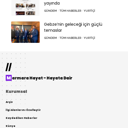
yayında
GÜNDEM
TÜM HABERLER
YURTIÇI
Gebze’nin geleceği için güçlü
temaslar
GÜNDEM
TÜM HABERLER
YURTIÇI
//
Marmara Hayat – Hayata Dair
Kurumsal
Arşiv
İlgi Alanlarını Özelleştir
Kaydedilen Haberler
Künye