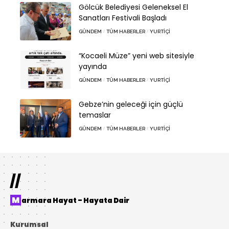
Gölcük Belediyesi Geleneksel El
Sanatları Festivali Başladı
GÜNDEM
TÜM HABERLER
YURTIÇI
“Kocaeli Müze” yeni web sitesiyle
yayında
GÜNDEM
TÜM HABERLER
YURTIÇI
Gebze’nin geleceği için güçlü
temaslar
GÜNDEM
TÜM HABERLER
YURTIÇI
//
Marmara Hayat – Hayata Dair
Kurumsal