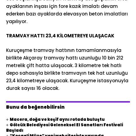
ayaklarının inşası için fore kazık imalatı devam
ederken bazı ayaklarda elevasyon beton imalatları
yapılıyor.
TRAMVAY HATTI 23,4 KİLOMETREYE ULAŞACAK
Kuruçeşme tramvay hattının tamamlanmasıyla
birlikte Akçaray tramvay hattı uzunluğu 10 bin 212
metrelik çift hatta ulaşacak. 3 kilometre tek hatlı
depo sahasıyla birlikte tramvayın tek hat uzunluğu
23,4 kilometreye ulaşacak. Kuruçeşme istasyonuyla
durak sayısı 16 olacak.
Bunu da beğenebilirsin
Macera, doğa ve keşif aynı rotada buluştu
Gölcük Belediyesi Geleneksel El Sanatları Festivali
Başladı
“Kocaeli Müze” yeni web sitesiyle yayında