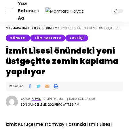
Yazı
Botunu:
Aa
MARMARA HAYAT
>
BLOG
>
GÜNDEM
>
İZMIT LISESI ÖNÜNDEKI YENI ÜSTGEÇITTE ZEMIN KAPLAMA YAPILIYOR
GÜNDEM
TÜM HABERLER
YURTIÇI
İzmit Lisesi önündeki yeni
üstgeçitte zemin kaplama
yapılıyor
PAYLAŞ
YAZAR:
2 MIN OKUMA
ADMIN
SON GÜNCELLEME: 2021/11/10 AT 11:59 AM
İzmit Kuruçeşme Tramvay Hattında İzmit Lisesi