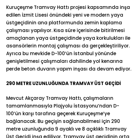
Kuruçeşme Tramvay Hattı projesi kapsamında inşa
edilen İzmit Lisesi önündeki yeni ve modern yaya
üstgeçidinin ana platformunda zemin kaplama
çalışması yapılıyor. Kısa süre içerisinde bitirilmesi
amaçlanan yaya üstgeçidinde yaya korkulukları ile
asansörlerin montaj çalışması da gerçekleştiriliyor.
Ayrıca bu mevkide D-100’ün İstanbul yönünde
genişletilmesi çalışmaları dahilinde yol kenarına
perde beton duvarın yapım inşası da devam ediyor.
290 METRE UZUNLUĞUNDA TRAMVAY ÜST GEÇİDİ
Mevcut Akçaray Tramvay Hattı, çalışmaların
tamamlanmasıyla Plajyolu İstasyonu’ndan D-
100’ün karşı tarafına geçerek Kuruçeşme’ye
bağlanacak. Bu geçişin sağlanabilmesi için 290
metre uzunluğunda 9 ayaklı ve 8 açıklıklı Tramvay
Üst Geçidi inşa ediliyor. Tramvay üst geçidinin orta