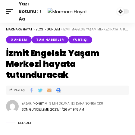
Yazı
Botunu:
Aa
MARMARA HAYAT
>
BLOG
>
GÜNDEM
>
İZMIT ENGELSIZ YAŞAM MERKEZI HAYATA TUTUNDURACAK
GÜNDEM
TÜM HABERLER
YURTIÇI
İzmit Engelsiz Yaşam
Merkezi hayata
tutunduracak
PAYLAŞ
YAZAR:
3 MIN OKUMA
YONETIM
SON GÜNCELLEME: 2023/11/26 AT 9:18 AM
DEFAULT