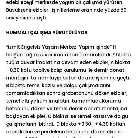
edebileceği merkezde yoğun bir çalışma yürüten
Büyükşehir ekipleri, işin ilerleme oranında yüzde 50
seviyesine ulaştı.
HUMMALI ÇALIŞMA YÜRÜTÜLÜYOR
“İzmit Engelsiz Yaşam Merkezi Yapım İşinde” H
bloğun tuğla duvar imalatları tamamlandı. F blokta
tuğla duvar imalatına devam eden ekipler, A blokta
+0.30 kotu tabliye kalıp kurulumu ile demir donatı
montajını tamamlayıp beton dökme işlemine geçti.
B blokta temel kazısı ve dolgu çalışmalarını
tamamladıktan sonra grobetonunu döken ekipler,
temel altı yalıtım imalatını tamamladı. Koruma
betonunu döken ve temel demir donatı montajına
başlayan ekipler, C blokta ise temel kazısı ve dolgu
çalışmalarını bitirdi. D blokta +0.30 ; +4.30 kotları
arası kolon ve perdelerin betonunu döken ekipler