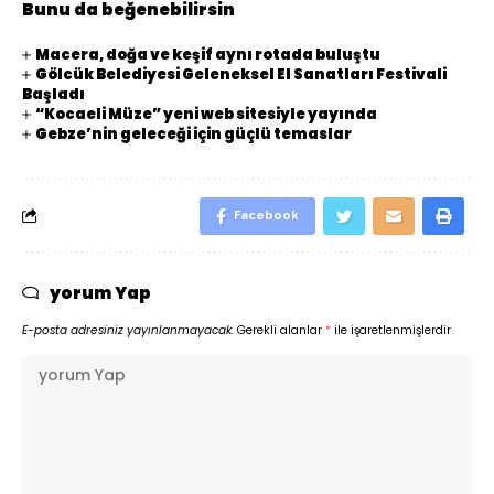
Bunu da beğenebilirsin
Macera, doğa ve keşif aynı rotada buluştu
Gölcük Belediyesi Geleneksel El Sanatları Festivali
Başladı
“Kocaeli Müze” yeni web sitesiyle yayında
Gebze’nin geleceği için güçlü temaslar
Facebook
yorum Yap
E-posta adresiniz yayınlanmayacak.
Gerekli alanlar
*
ile işaretlenmişlerdir