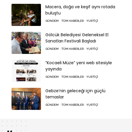
Macera, doğa ve keşif aynı rotada
buluştu
GÜNDEM
TÜM HABERLER
YURTIÇI
Gölcük Belediyesi Geleneksel El
Sanatları Festivali Başladı
GÜNDEM
TÜM HABERLER
YURTIÇI
“Kocaeli Müze” yeni web sitesiyle
yayında
GÜNDEM
TÜM HABERLER
YURTIÇI
Gebze’nin geleceği için güçlü
temaslar
GÜNDEM
TÜM HABERLER
YURTIÇI