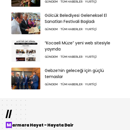
GÜNDEM
TÜM HABERLER
YURTIÇI
Gölcük Belediyesi Geleneksel El
Sanatları Festivali Başladı
GÜNDEM
TÜM HABERLER
YURTIÇI
“Kocaeli Müze” yeni web sitesiyle
yayında
GÜNDEM
TÜM HABERLER
YURTIÇI
Gebze’nin geleceği için güçlü
temaslar
GÜNDEM
TÜM HABERLER
YURTIÇI
//
Marmara Hayat – Hayata Dair