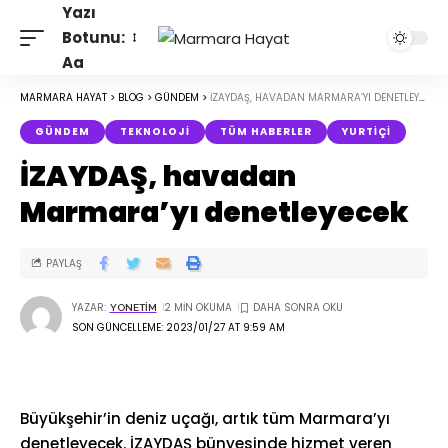
Yazı
Botunu:
Aa
MARMARA HAYAT
>
BLOG
>
GÜNDEM
>
İZAYDAŞ, HAVADAN MARMARA’YI DENETLEYECEK
GÜNDEM
TEKNOLOJI
TÜM HABERLER
YURTIÇI
İZAYDAŞ, havadan
Marmara’yı denetleyecek
PAYLAŞ
YAZAR:
2 MIN OKUMA
YONETIM
SON GÜNCELLEME: 2023/01/27 AT 9:59 AM
Büyükşehir’in deniz uçağı, artık tüm Marmara’yı
denetleyecek. İZAYDAŞ bünyesinde hizmet veren