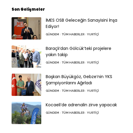
Son Gelişmeler
İMES OSB Geleceğin Sanayisini İnşa
Ediyor!
GÜNDEM
TÜM HABERLER
YURTIÇI
Baraçlı’dan Gölcük’teki projelere
yakın takip
GÜNDEM
TÜM HABERLER
YURTIÇI
Başkan Büyükgöz, Gebze’nin YKS
Şampiyonlarını Ağırladı
GÜNDEM
TÜM HABERLER
YURTIÇI
Kocaeli’de adrenalin zirve yapacak
GÜNDEM
TÜM HABERLER
YURTIÇI