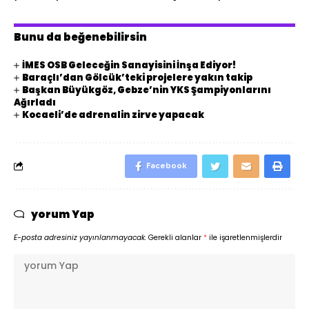
Bunu da beğenebilirsin
İMES OSB Geleceğin Sanayisini İnşa Ediyor!
Baraçlı’dan Gölcük’teki projelere yakın takip
Başkan Büyükgöz, Gebze’nin YKS Şampiyonlarını
Ağırladı
Kocaeli’de adrenalin zirve yapacak
Facebook
yorum Yap
E-posta adresiniz yayınlanmayacak.
Gerekli alanlar
*
ile işaretlenmişlerdir