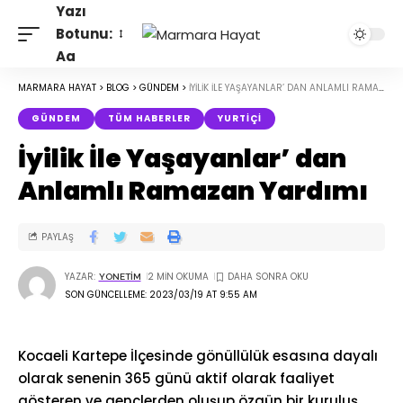
Yazı
Botunu:
Aa
MARMARA HAYAT
>
BLOG
>
GÜNDEM
>
İYILIK İLE YAŞAYANLAR’ DAN ANLAMLI RAMAZAN YARDIMI
GÜNDEM
TÜM HABERLER
YURTIÇI
İyilik İle Yaşayanlar’ dan
Anlamlı Ramazan Yardımı
PAYLAŞ
YAZAR:
2 MIN OKUMA
YONETIM
SON GÜNCELLEME: 2023/03/19 AT 9:55 AM
Kocaeli Kartepe İlçesinde gönüllülük esasına dayalı
olarak senenin 365 günü aktif olarak faaliyet
gösteren ve gençlerden oluşup özgün bir kuruluş