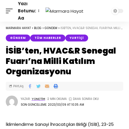
Yazı
Botunu:
Aa
MARMARA HAYAT
>
BLOG
>
GÜNDEM
>
İSİB’TEN, HVAC&R SENEGAL FUARI’NA MILLI KATILIM ORGANIZASYONU
GÜNDEM
TÜM HABERLER
YURTIÇI
İSİB’ten, HVAC&R Senegal
Fuarı’na Milli Katılım
Organizasyonu
PAYLAŞ
YAZAR:
2 MIN OKUMA
YONETIM
SON GÜNCELLEME: 2023/03/09 AT 10:35 AM
İklimlendirme Sanayi İhracatçıları Birliği (İSİB), 23-25