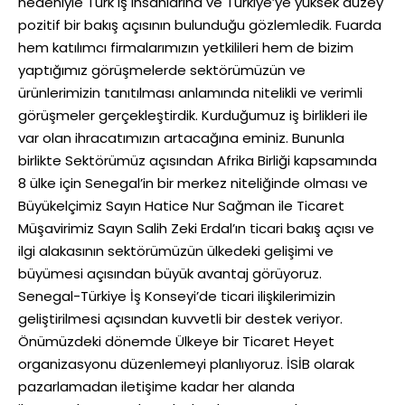
nedeniyle Türk iş insanlarına ve Türkiye’ye yüksek düzey
pozitif bir bakış açısının bulunduğu gözlemledik. Fuarda
hem katılımcı firmalarımızın yetkilileri hem de bizim
yaptığımız görüşmelerde sektörümüzün ve
ürünlerimizin tanıtılması anlamında nitelikli ve verimli
görüşmeler gerçekleştirdik. Kurduğumuz iş birlikleri ile
var olan ihracatımızın artacağına eminiz. Bununla
birlikte Sektörümüz açısından Afrika Birliği kapsamında
8 ülke için Senegal’in bir merkez niteliğinde olması ve
Büyükelçimiz Sayın Hatice Nur Sağman ile Ticaret
Müşavirimiz Sayın Salih Zeki Erdal’ın ticari bakış açısı ve
ilgi alakasının sektörümüzün ülkedeki gelişimi ve
büyümesi açısından büyük avantaj görüyoruz.
Senegal-Türkiye İş Konseyi’de ticari ilişkilerimizin
geliştirilmesi açısından kuvvetli bir destek veriyor.
Önümüzdeki dönemde Ülkeye bir Ticaret Heyet
organizasyonu düzenlemeyi planlıyoruz. İSİB olarak
pazarlamadan iletişime kadar her alanda