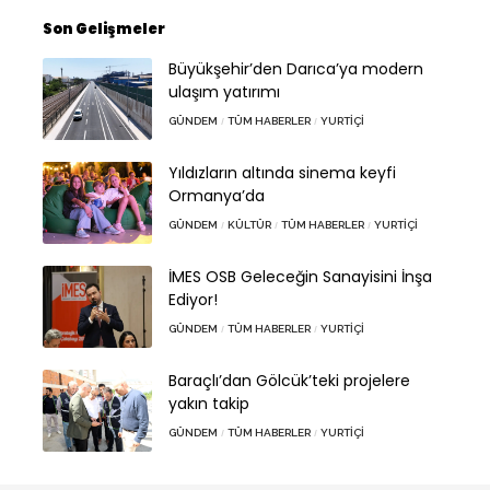
Son Gelişmeler
Büyükşehir’den Darıca’ya modern
ulaşım yatırımı
GÜNDEM
TÜM HABERLER
YURTIÇI
Yıldızların altında sinema keyfi
Ormanya’da
GÜNDEM
KÜLTÜR
TÜM HABERLER
YURTIÇI
İMES OSB Geleceğin Sanayisini İnşa
Ediyor!
GÜNDEM
TÜM HABERLER
YURTIÇI
Baraçlı’dan Gölcük’teki projelere
yakın takip
GÜNDEM
TÜM HABERLER
YURTIÇI