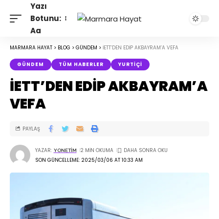
Yazı
Botunu:
Aa
MARMARA HAYAT
>
BLOG
>
GÜNDEM
>
İETT’DEN EDİP AKBAYRAM’A VEFA
GÜNDEM
TÜM HABERLER
YURTIÇI
İETT’DEN EDİP AKBAYRAM’A
VEFA
PAYLAŞ
YAZAR:
2 MIN OKUMA
YONETIM
SON GÜNCELLEME: 2025/03/06 AT 10:33 AM