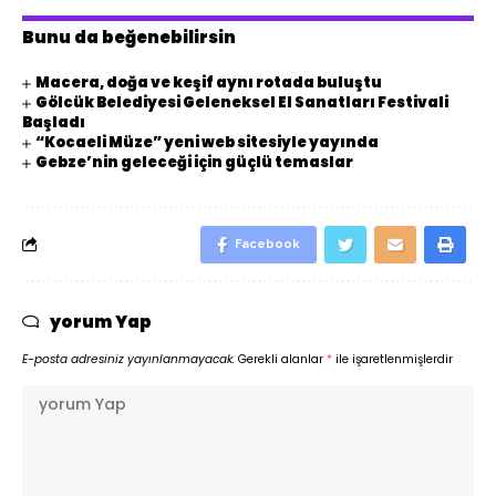
Bunu da beğenebilirsin
Macera, doğa ve keşif aynı rotada buluştu
Gölcük Belediyesi Geleneksel El Sanatları Festivali
Başladı
“Kocaeli Müze” yeni web sitesiyle yayında
Gebze’nin geleceği için güçlü temaslar
Facebook
yorum Yap
E-posta adresiniz yayınlanmayacak.
Gerekli alanlar
*
ile işaretlenmişlerdir