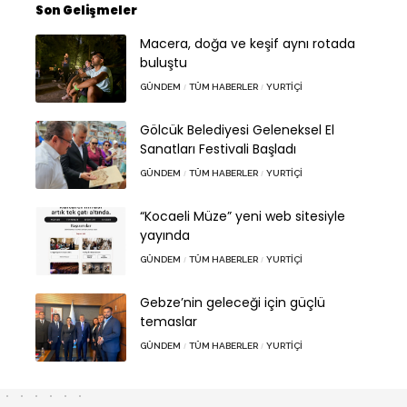
Son Gelişmeler
Macera, doğa ve keşif aynı rotada
buluştu
GÜNDEM
TÜM HABERLER
YURTIÇI
Gölcük Belediyesi Geleneksel El
Sanatları Festivali Başladı
GÜNDEM
TÜM HABERLER
YURTIÇI
“Kocaeli Müze” yeni web sitesiyle
yayında
GÜNDEM
TÜM HABERLER
YURTIÇI
Gebze’nin geleceği için güçlü
temaslar
GÜNDEM
TÜM HABERLER
YURTIÇI