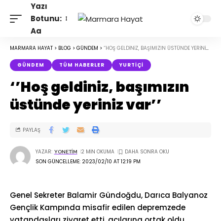
Yazı
Botunu:
Aa
MARMARA HAYAT
>
BLOG
>
GÜNDEM
>
‘’HOŞ GELDINIZ, BAŞIMIZIN ÜSTÜNDE YERINIZ VAR’’
GÜNDEM
TÜM HABERLER
YURTIÇI
‘’Hoş geldiniz, başımızın
üstünde yeriniz var’’
PAYLAŞ
YAZAR:
2 MIN OKUMA
YONETIM
SON GÜNCELLEME: 2023/02/10 AT 12:19 PM
Genel Sekreter Balamir Gündoğdu, Darıca Balyanoz
Gençlik Kampında misafir edilen depremzede
vatandaşları ziyaret etti, acılarına ortak oldu