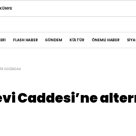
KÜNYE
ERI
FLASH HABER
GÜNDEM
KÜLTÜR
ÖNEMLI HABER
SIYA
ATIF GÜZERGAH
i Caddesi’ne alter