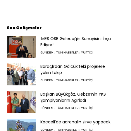
Son Gelişmeler
İMES OSB Geleceğin Sanayisini İnşa
Ediyor!
GÜNDEM
TÜM HABERLER
YURTIÇI
Baraçlı’dan Gölcük’teki projelere
yakın takip
GÜNDEM
TÜM HABERLER
YURTIÇI
Başkan Büyükgöz, Gebze’nin YKS
Şampiyonlarını Ağırladı
GÜNDEM
TÜM HABERLER
YURTIÇI
Kocaeli’de adrenalin zirve yapacak
GÜNDEM
TÜM HABERLER
YURTIÇI