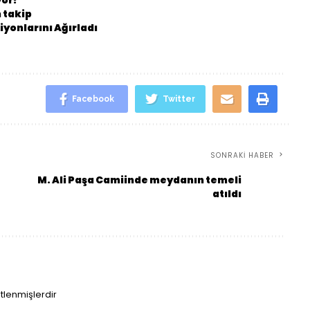
yor!
 takip
yonlarını Ağırladı
Facebook
Twitter
SONRAKI HABER
M. Ali Paşa Camiinde meydanın temeli
atıldı
etlenmişlerdir