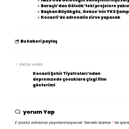
İMES OSB Geleceğin Sanayisini İnşa Edi
Baraçlı’dan Gölcük’teki projelere yakın
Başkan Büyükgöz, Gebze’nin YKS Şampi
Kocaeli’de adrenalin zirve yapacak
Bu haberi paylaş
ÖNCEKI HABER
Kocaeli Şehir Tiyatroları’ndan
depremzede çocuklara çizgi film
gösterimi
yorum Yap
E-posta adresiniz yayınlanmayacak.
Gerekli alanlar
*
ile işar