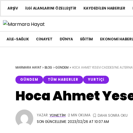
ARŞIV
İLGI ALANLARINI ÖZELLEŞTIR
KAYDEDILEN HABERLER
AILE-SAĞLIK
CINAYET
DÜNYA
EĞITIM
EKONOMI HABERL
MARMARA HAYAT
>
BLOG
>
GÜNDEM
>
HOCA AHMET YESEVI CADDESI’NE ALTERN
GÜNDEM
TÜM HABERLER
YURTIÇI
Hoca Ahmet Yesev
YAZAR:
2 MIN OKUMA
YONETIM
SON GÜNCELLEME: 2023/02/26 AT 10:07 AM