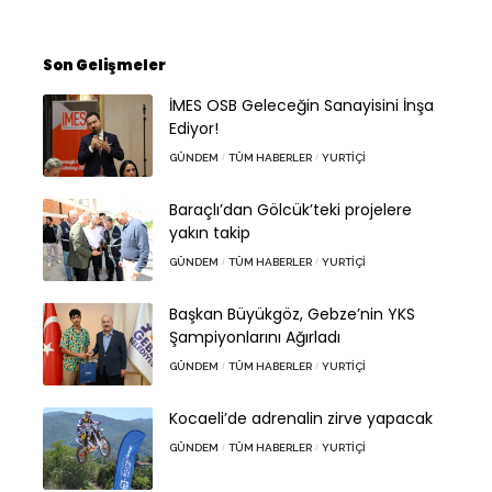
Son Gelişmeler
İMES OSB Geleceğin Sanayisini İnşa
Ediyor!
GÜNDEM
TÜM HABERLER
YURTIÇI
Baraçlı’dan Gölcük’teki projelere
yakın takip
GÜNDEM
TÜM HABERLER
YURTIÇI
Başkan Büyükgöz, Gebze’nin YKS
Şampiyonlarını Ağırladı
GÜNDEM
TÜM HABERLER
YURTIÇI
Kocaeli’de adrenalin zirve yapacak
GÜNDEM
TÜM HABERLER
YURTIÇI