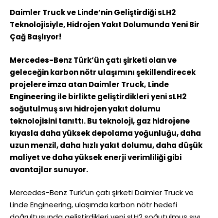
Daimler Truck ve Linde’nin Geliştirdiği sLH2
Teknolojisiyle, Hidrojen Yakıt Dolumunda Yeni Bir
Çağ Başlıyor!
Mercedes-Benz Türk’ün çatı şirketi olan ve
geleceğin karbon nötr ulaşımını şekillendirecek
projelere imza atan Daimler Truck,
Linde
Engineering ile birlikte geliştirdikleri
yeni sLH2
soğutulmuş sıvı hidrojen yakıt dolumu
teknolojisini tanıttı. Bu teknoloji, gaz hidrojene
kıyasla daha yüksek depolama yoğunluğu, daha
uzun menzil, daha hızlı yakıt dolumu, daha düşük
maliyet ve daha yüksek enerji verimliliği gibi
avantajlar sunuyor.
Mercedes-Benz Türk’ün çatı şirketi Daimler Truck ve
Linde Engineering, ulaşımda karbon nötr hedefi
doğrultusunda geliştirdikleri yeni sLH2 soğutulmuş sıvı