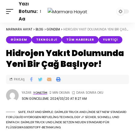
Yazı
Botunu:
Aa
MARMARA HAYAT
>
BLOG
>
GÜNDEM
>
HIDROJEN YAKIT DOLUMUNDA YENI BIR ÇAĞ BAŞLIYOR!
GÜNDEM
TEKNOLOJI
TÜM HABERLER
YURTIÇI
Hidrojen Yakıt Dolumunda
Yeni Bir Çağ Başlıyor!
PAYLAŞ
YAZAR:
2 MIN OKUMA
YONETIM
SON GÜNCELLEME: 2024/03/20 AT 8:27 AM
SAFE, FAST AND SIMPLE: DAIMLER TRUCK AND LINDE SET NEW STANDARD
FOR LIQUID HYDROGEN REFUELING TECHNOLOGY // SICHER, SCHNELL UND
EINFACH: DAIMLER TRUCK UND LINDE SETZEN NEUEN STANDARD FÜR
FLÜSSIGWASSERSTOFF-BETANKUNG