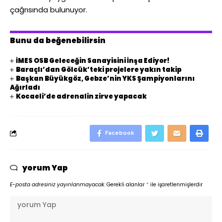
çağrısında bulunuyor.
Bunu da beğenebilirsin
İMES OSB Geleceğin Sanayisini İnşa Ediyor!
Baraçlı’dan Gölcük’teki projelere yakın takip
Başkan Büyükgöz, Gebze’nin YKS Şampiyonlarını
Ağırladı
Kocaeli’de adrenalin zirve yapacak
Facebook
yorum Yap
E-posta adresiniz yayınlanmayacak.
Gerekli alanlar
*
ile işaretlenmişlerdir