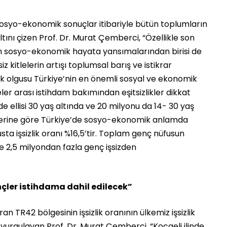
sosyo-ekonomik sonuçlar itibariyle bütün toplumların
tını çizen Prof. Dr. Murat Çemberci, “Özellikle son
n sosyo-ekonomik hayata yansımalarından birisi de
iz kitlelerin artışı toplumsal barış ve istikrar
zlik olgusu Türkiye’nin en önemli sosyal ve ekonomik
er arası istihdam bakımından eşitsizlikler dikkat
de ellisi 30 yaş altında ve 20 milyonu da 14- 30 yaş
rilerine göre Türkiye’de sosyo-ekonomik anlamda
a işsizlik oranı %16,5’tir. Toplam genç nüfusun
 2,5 milyondan fazla genç işsizden
nçler istihdama dahil edilecek”
an TR42 bölgesinin işsizlik oranının ülkemiz işsizlik
vurgulayan Prof. Dr. Murat Çemberci, “Kocaeli ilinde