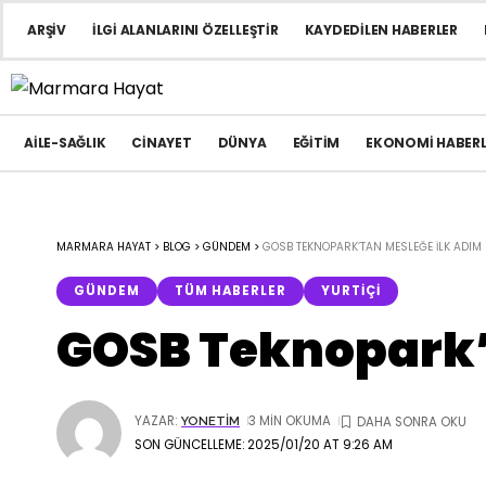
ARŞIV
İLGI ALANLARINI ÖZELLEŞTIR
KAYDEDILEN HABERLER
AILE-SAĞLIK
CINAYET
DÜNYA
EĞITIM
EKONOMI HABERL
MARMARA HAYAT
>
BLOG
>
GÜNDEM
>
GOSB TEKNOPARK’TAN MESLEĞE İLK ADIM 
GÜNDEM
TÜM HABERLER
YURTIÇI
GOSB Teknopark’t
YAZAR:
3 MIN OKUMA
YONETIM
SON GÜNCELLEME: 2025/01/20 AT 9:26 AM