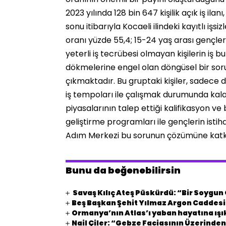
2023 yılında 128 bin 647 kişilik açık iş ilanı
sonu itibarıyla Kocaeli ilindeki kayıtlı işsi
oranı yüzde 55,4; 15-24 yaş arası gençler
yeterli iş tecrübesi olmayan kişilerin iş b
dökmelerine engel olan döngüsel bir soru
çıkmaktadır. Bu gruptaki kişiler, sadec
iş tempoları ile çalışmak durumunda kalab
piyasalarının talep ettiği kalifikasyon ve 
geliştirme programları ile gençlerin isti
Adım Merkezi bu sorunun çözümüne katkı sa
Bunu da beğenebilirsin
Savaş Kılıç Ateş Püskürdü: “Bir Soygu
Beş Başkan Şehit Yılmaz Argon Caddes
Ormanya’nın Atlas’ı yaban hayatına ışı
Nail Çiler: “Gebze Faciasının Üzerinden