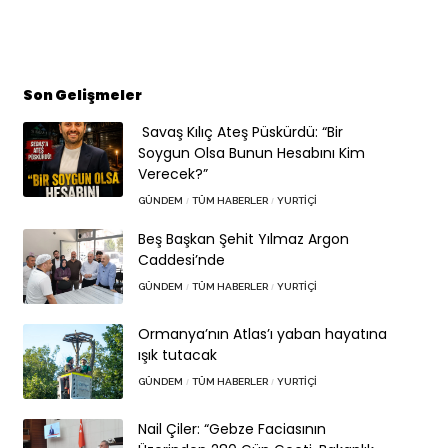
Son Gelişmeler
Savaş Kılıç Ateş Püskürdü: “Bir
Soygun Olsa Bunun Hesabını Kim
Verecek?”
GÜNDEM
TÜM HABERLER
YURTIÇI
Beş Başkan Şehit Yılmaz Argon
Caddesi’nde
GÜNDEM
TÜM HABERLER
YURTIÇI
Ormanya’nın Atlas’ı yaban hayatına
ışık tutacak
GÜNDEM
TÜM HABERLER
YURTIÇI
Nail Çiler: “Gebze Faciasının