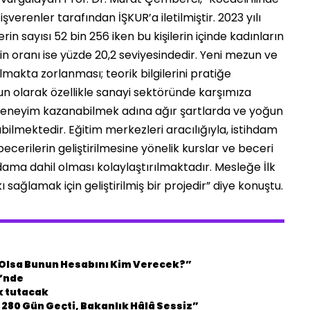
, işverenler tarafından İŞKUR’a iletilmiştir. 2023 yılı
zlerin sayısı 52 bin 256 iken bu kişilerin içinde kadınların
in oranı ise yüzde 20,2 seviyesindedir. Yeni mezun ve
ulmakta zorlanması; teorik bilgilerini pratiğe
n olarak özellikle sanayi sektöründe karşımıza
e deneyim kazanabilmek adına ağır şartlarda ve yoğun
ilmektedir. Eğitim merkezleri aracılığıyla, istihdam
becerilerin geliştirilmesine yönelik kurslar ve beceri
hdama dahil olması kolaylaştırılmaktadır. Mesleğe İlk
ğlamak için geliştirilmiş bir projedir” diye konuştu.
n Olsa Bunun Hesabını Kim Verecek?”
i’nde
k tutacak
 280 Gün Geçti, Bakanlık Hâlâ Sessiz”