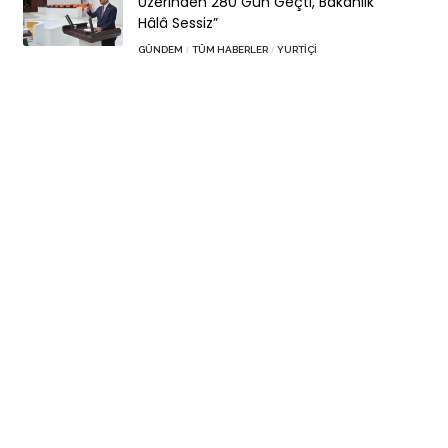
Üzerinden 280 Gün Geçti, Bakanlık
Hâlâ Sessiz”
GÜNDEM
TÜM HABERLER
YURTIÇI