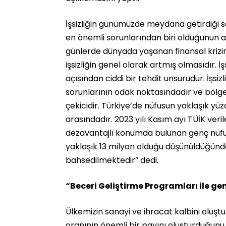
İşsizliğin günümüzde meydana getirdiği 
en önemli sorunlarından biri olduğunun al
günlerde dünyada yaşanan finansal krizi
işsizliğin genel olarak artmış olmasıdır. İşs
açısından ciddi bir tehdit unsurudur. İşsi
sorunlarının odak noktasındadır ve bölgel
çekicidir. Türkiye’de nüfusun yaklaşık yüz
arasındadır. 2023 yılı Kasım ayı TÜİK ve
dezavantajlı konumda bulunan genç nüfust
yaklaşık 13 milyon olduğu düşünüldüğünde
bahsedilmektedir” dedi.
“Beceri Geliştirme Programları ile ge
Ülkemizin sanayi ve ihracat kalbini oluştur
oranının önemli bir payını oluşturduğunu 