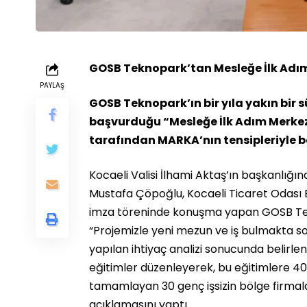
GOSB Teknopark’tan Mesleğe İlk Adım
PAYLAŞ
GOSB Teknopark’ın bir yıla yakın bir 
başvurduğu “Mesleğe İlk Adım Merkezi”
tarafından MARKA’nın tensipleriyle 
Kocaeli Valisi İlhami Aktaş’ın başkanlığ
Mustafa Çöpoğlu, Kocaeli Ticaret Odası 
imza töreninde konuşma yapan GOSB Tek
“Projemizle yeni mezun ve iş bulmakta so
yapılan ihtiyaç analizi sonucunda belirle
eğitimler düzenleyerek, bu eğitimlere 40 
tamamlayan 30 genç işsizin bölge firmal
açıklamasını yaptı.