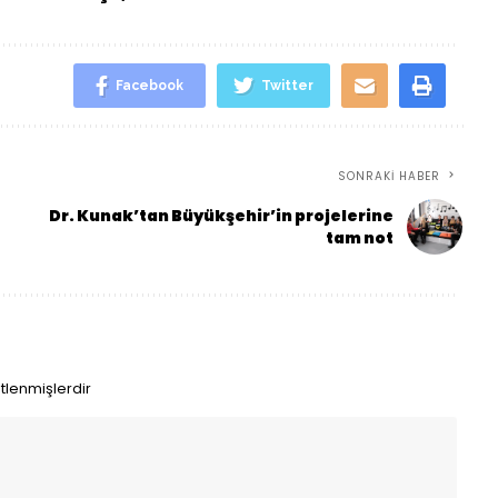
Facebook
Twitter
SONRAKI HABER
Dr. Kunak’tan Büyükşehir’in projelerine
tam not
etlenmişlerdir