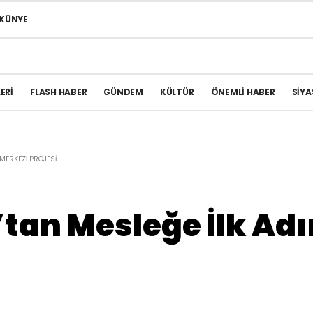
KÜNYE
ERI
FLASH HABER
GÜNDEM
KÜLTÜR
ÖNEMLI HABER
SIYA
MERKEZI PROJESI
an Mesleğe İlk Adı