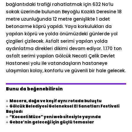
bağlantıdaki trafiği rahatlatmak için 632 No’lu
sokak üzerinde bulunan Beyoğlu Kazıklı Deresine 18
metre uzunluğunda 12 metre genişlikte 1 adet
betonarme köprü yapıldı. Yaya korkulukları da
yapılan köprü ve yolda önümüzdeki günlerde yol
çizgileri çizilecek. Asfalt serimi yapılan yolda
aydınlatma direkleri dikimi devam ediyor. 1.170 ton
asfalt serimi yapılan Gölcük Necati Çelik Devlet
Hastanesi yolu ile vatandaşların hastaneye
ulaşımları kolay, konforlu ve güvenli bir hale gelecek.
Bunu da beğenebilirsin
Macera, doğa ve keşif aynı rotada buluştu
Gölcük Belediyesi Geleneksel El Sanatları Festivali
Başladı
“Kocaeli Müze” yeni web sitesiyle yayında
Gebze’nin geleceği için güçlü temaslar