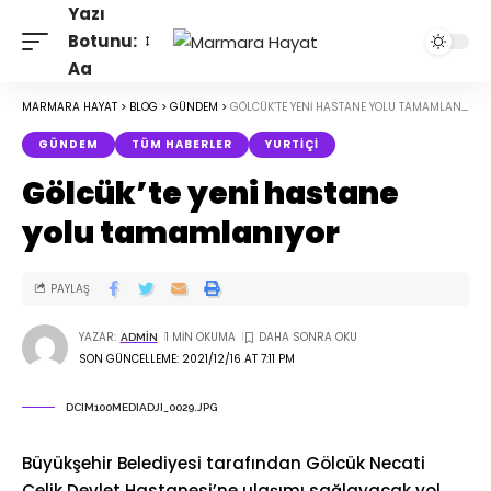
Yazı
Botunu:
Aa
MARMARA HAYAT
>
BLOG
>
GÜNDEM
>
GÖLCÜK’TE YENI HASTANE YOLU TAMAMLANIYOR
GÜNDEM
TÜM HABERLER
YURTIÇI
Gölcük’te yeni hastane
yolu tamamlanıyor
PAYLAŞ
YAZAR:
1 MIN OKUMA
ADMIN
SON GÜNCELLEME: 2021/12/16 AT 7:11 PM
DCIM100MEDIADJI_0029.JPG
Büyükşehir Belediyesi tarafından Gölcük Necati
Çelik Devlet Hastanesi’ne ulaşımı sağlayacak yol