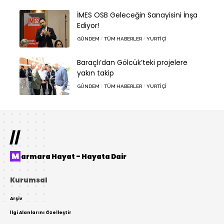
İMES OSB Geleceğin Sanayisini İnşa
Ediyor!
GÜNDEM
TÜM HABERLER
YURTIÇI
Baraçlı’dan Gölcük’teki projelere
yakın takip
GÜNDEM
TÜM HABERLER
YURTIÇI
//
Marmara Hayat – Hayata Dair
Kurumsal
Arşiv
İlgi Alanlarını Özelleştir