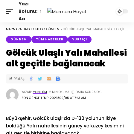
Yazı
Botunu:
Aa
MARMARA HAYAT
>
BLOG
>
GÜNDEM
>
GÖLCÜK ULAŞLI YALI MAHALLESI ALT GEÇITLE BAĞLANACAK
GÜNDEM
TÜM HABERLER
YURTIÇI
Gölcük Ulaşlı Yalı Mahallesi
alt geçitle bağlanacak
PAYLAŞ
YAZAR:
2 MIN OKUMA
YONETIM
SON GÜNCELLEME: 2023/02/05 AT 7:43 AM
Büyükşehir, Gölcük Ulaşlı’da D-130 yolunun ikiye
böldüğü Yalı mahallesinin güney ve kuzey kesimini
alt geçitle birbirine bağlayacak