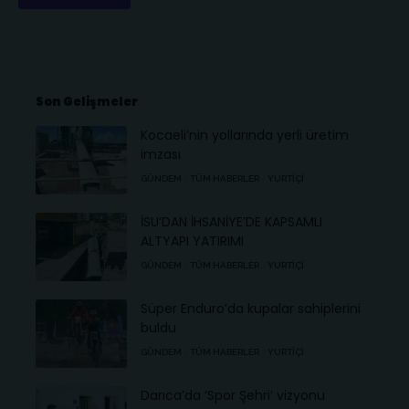
Son Gelişmeler
Kocaeli’nin yollarında yerli üretim
imzası
GÜNDEM
TÜM HABERLER
YURTIÇI
İSU’DAN İHSANİYE’DE KAPSAMLI
ALTYAPI YATIRIMI
GÜNDEM
TÜM HABERLER
YURTIÇI
Süper Enduro’da kupalar sahiplerini
buldu
GÜNDEM
TÜM HABERLER
YURTIÇI
Darıca’da ‘Spor Şehri’ vizyonu