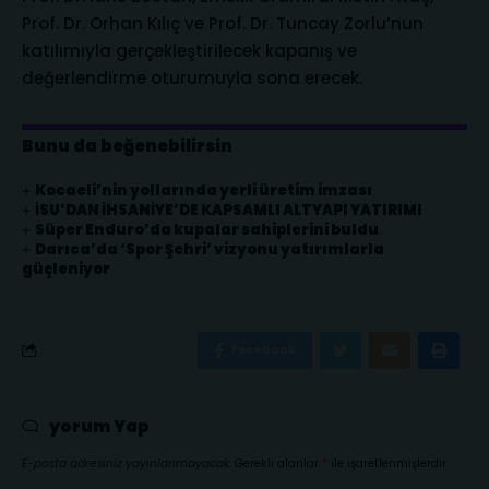
Prof. Dr. Orhan Kılıç ve Prof. Dr. Tuncay Zorlu’nun
katılımıyla gerçekleştirilecek kapanış ve
değerlendirme oturumuyla sona erecek.
Bunu da beğenebilirsin
Kocaeli’nin yollarında yerli üretim imzası
İSU’DAN İHSANİYE’DE KAPSAMLI ALTYAPI YATIRIMI
Süper Enduro’da kupalar sahiplerini buldu
Darıca’da ‘Spor Şehri’ vizyonu yatırımlarla
güçleniyor
Facebook
yorum Yap
E-posta adresiniz yayınlanmayacak.
Gerekli alanlar
*
ile işaretlenmişlerdir