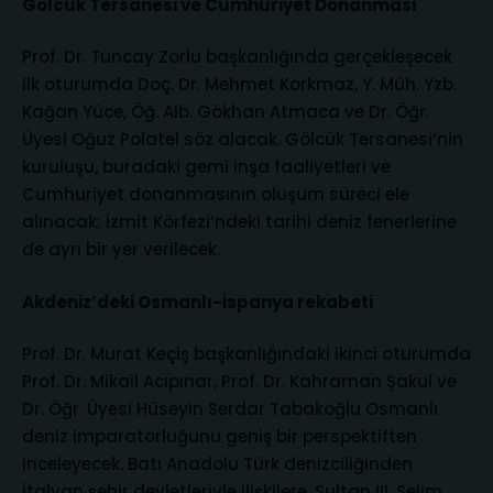
Gölcük Tersanesi ve Cumhuriyet Donanması
Prof. Dr. Tuncay Zorlu başkanlığında gerçekleşecek
ilk oturumda Doç. Dr. Mehmet Korkmaz, Y. Müh. Yzb.
Kağan Yüce, Öğ. Alb. Gökhan Atmaca ve Dr. Öğr.
Üyesi Oğuz Polatel söz alacak. Gölcük Tersanesi’nin
kuruluşu, buradaki gemi inşa faaliyetleri ve
Cumhuriyet donanmasının oluşum süreci ele
alınacak; İzmit Körfezi’ndeki tarihi deniz fenerlerine
de ayrı bir yer verilecek.
Akdeniz’deki Osmanlı-İspanya rekabeti
Prof. Dr. Murat Keçiş başkanlığındaki ikinci oturumda
Prof. Dr. Mikail Acıpınar, Prof. Dr. Kahraman Şakul ve
Dr. Öğr. Üyesi Hüseyin Serdar Tabakoğlu Osmanlı
deniz imparatorluğunu geniş bir perspektiften
inceleyecek. Batı Anadolu Türk denizciliğinden
İtalyan şehir devletleriyle ilişkilere, Sultan III. Selim