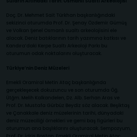
Suların Altındaki Tarih: Osmanlı Sualtı Arkeolojisi
Doç. Dr. Mehmet Sait Türkhan başkanlığındaki
sekizinci oturumda Prof. Dr. Şenay Özdemir Gümüş
ve Volkan Şenel Osmanlı sualtı arkeolojisini ele
alacak. Deniz batıklarının tarih yazımına katkısı ve
Kandıra’daki Kerpe Sualtı Arkeoloji Parkı bu
oturumun odak noktalarını oluşturacak.
Türkiye’nin Deniz Müzeleri
Emekli Oramiral Metin Ataç başkanlığında
gerçekleşecek dokuzuncu ve son oturumda Öğ.
Ütğm. Melih Kalkandelen, Dz. Alb. Serhan Aras ve
Prof. Dr. Mustafa Gürbüz Beydiz söz alacak. Beşiktaş
ve Çanakkale deniz müzelerinin tarihi, dünyadaki
deniz müzeciliği örnekleri ve gemi baş figürleri bu
oturumun ana başlıklarını oluşturacak. Sempozyum,
Prof. Dr. İdris Bostan, Emekli Oramiral Metin Ataç,