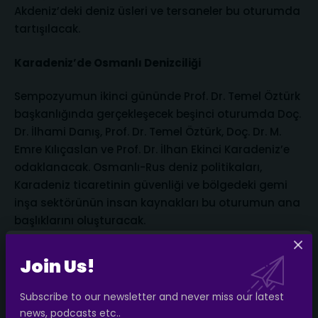
Akdeniz’deki deniz üsleri ve tersaneler bu oturumda
tartışılacak.
Karadeniz’de Osmanlı Denizciliği
Sempozyumun ikinci gününde Prof. Dr. Temel Öztürk
başkanlığında gerçekleşecek beşinci oturumda Doç.
Dr. İlhami Danış, Prof. Dr. Temel Öztürk, Doç. Dr. M.
Emre Kılıçaslan ve Prof. Dr. İlhan Ekinci Karadeniz’e
odaklanacak. Osmanlı-Rus deniz politikaları,
Karadeniz ticaretinin güvenliği ve bölgedeki gemi
inşa sektörünün insan kaynakları bu oturumun ana
başlıklarını oluşturacak.
Piri Reis’ten Deniz Hukukuna
Join Us!
Prof. Dr. Mikail Acıpınar başkanlığındaki altıncı
Subscribe to our newsletter and never miss our latest
oturumda Doç. Dr. Mehmet Sait Türkhan, Doç. Dr.
news, podcasts etc..