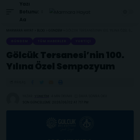
Yazı
Botunu:
Aa
MARMARA HAYAT
>
BLOG
>
GÜNDEM
>
GÖLCÜK TERSANESI’NIN 100. YILINA ÖZEL SEMPOZYUM
GÜNDEM
TÜM HABERLER
YURTIÇI
Gölcük Tersanesi’nin 100.
Yılına Özel Sempozyum
PAYLAŞ
YAZAR:
4 MIN OKUMA
YONETIM
SON GÜNCELLEME: 2026/06/02 AT 7:17 PM