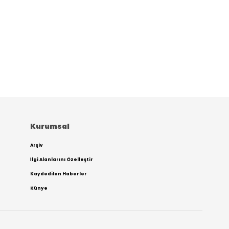
Kurumsal
Arşiv
İlgi Alanlarını Özelleştir
Kaydedilen Haberler
Künye