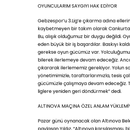
OYUNCULARIM SAYGIYI HAK EDİYOR
Gebzespor’u 3.Lig’e çıkarma adına ellerind
kaybetmeyen bir takım olarak Cankurtar
Bu, alışık olduğumuz bir duygu değildi. 
eden büyük bir iş başardılar. Baskıyı kal
gerekse oyun gücümüz var. Yolculuğumuz
bilerek ilerlemeye devam edeceğiz. Anca
çıkararak ilerlememiz gerekiyor. Yolun so
yönetimimizle, taraftarlarımızla, tesis çal
gücümüzle çalışmaya devam edeceğiz. Te
liglere yeniden geri döndürmek” dedi.
ALTINOVA MAÇINA ÖZEL ANLAM YÜKLEM
Pazar günü oynanacak olan Altınova Bele
paylaşan Yıldız, “Altınova karşılaşması, bi