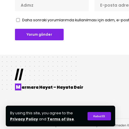
Daha sonraki yorumlarımda kullanılması için adım, e-post
//
M
armara Hayat – Hayata Dair
By using this site, you agree to the
Kabul Et
Privacy Policy
and
Terms of Use
.
© 2022 Tasarım: AKTOR Bilişim. Tüm Hakları Gizlidir. Kaynak Gösterilmeden