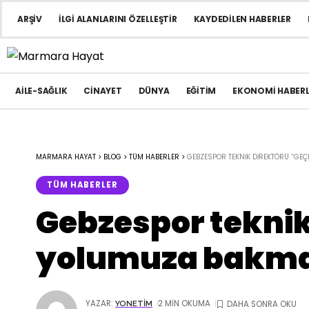
ARŞIV
İLGI ALANLARINI ÖZELLEŞTIR
KAYDEDILEN HABERLER
AILE-SAĞLIK
CINAYET
DÜNYA
EĞITIM
EKONOMI HABERL
MARMARA HAYAT
>
BLOG
>
TÜM HABERLER
>
GEBZESPOR TEKNIK DIREKTÖRÜ “GE
TÜM HABERLER
Gebzespor tekni
yolumuza bakma
YAZAR:
2 MIN OKUMA
YONETIM