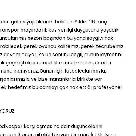
en geleni yaptıklarını belirten Yıldız, “16 maç
anspor maçında ilk kez yenilgi duygusunu yaşadık.
Oyuncularımız sezon başından bu yana saygıyı hak
dırabilecek gerek oyuncu kalitemiz, gerek tecrübemiz,
 devam ediyor. Yolun sonunu değil, günün kıymetini
k geçmişteki sabırsızlıkları unutmadan, dersler
nuna inanıyoruz. Bunun için futbolcularımızla,
ışanlarımızla ve bize inananlarla birlikte var
k hedefimiz bu camiayı çok hak ettiği profesyonel
İYORUZ
diyespor karşılaşmasına dair düşüncelerini
zim için 3 puan niteliği taşıyan bir maç. İstiklalspor