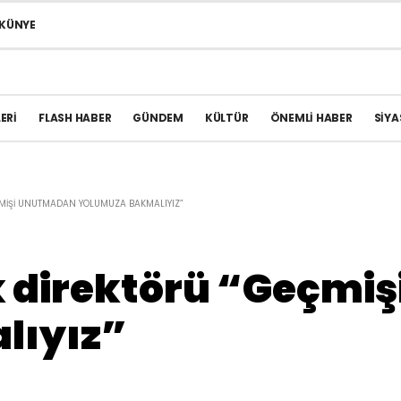
KÜNYE
ERI
FLASH HABER
GÜNDEM
KÜLTÜR
ÖNEMLI HABER
SIYA
ÇMIŞI UNUTMADAN YOLUMUZA BAKMALIYIZ”
k direktörü “Geçmi
lıyız”