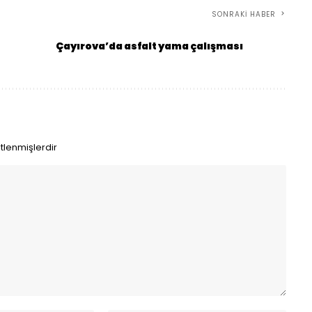
SONRAKI HABER
Çayırova’da asfalt yama çalışması
etlenmişlerdir