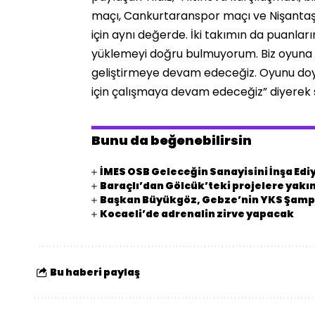
maçı, Cankurtaranspor maçı ve Nişantaş
için aynı değerde. İki takımın da puanlar
yüklemeyi doğru bulmuyorum. Biz oyun
geliştirmeye devam edeceğiz. Oyunu doya
için çalışmaya devam edeceğiz” diyerek s
Bunu da beğenebilirsin
İMES OSB Geleceğin Sanayisini İnşa Edi
Baraçlı’dan Gölcük’teki projelere yakın
Başkan Büyükgöz, Gebze’nin YKS Şampi
Kocaeli’de adrenalin zirve yapacak
Bu haberi paylaş