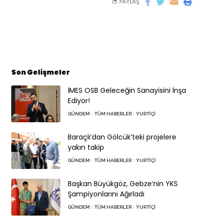
PAYLAŞ
Son Gelişmeler
İMES OSB Geleceğin Sanayisini İnşa
Ediyor!
GÜNDEM
TÜM HABERLER
YURTIÇI
Baraçlı’dan Gölcük’teki projelere
yakın takip
GÜNDEM
TÜM HABERLER
YURTIÇI
Başkan Büyükgöz, Gebze’nin YKS
Şampiyonlarını Ağırladı
GÜNDEM
TÜM HABERLER
YURTIÇI