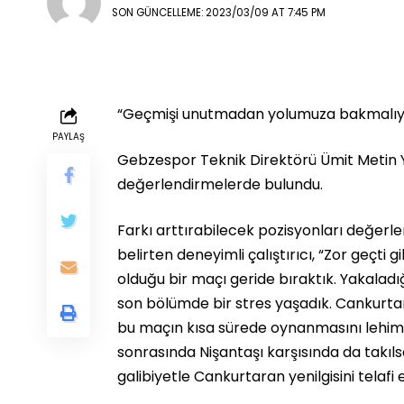
SON GÜNCELLEME: 2023/03/09 AT 7:45 PM
“Geçmişi unutmadan yolumuza bakmalıy
PAYLAŞ
Gebzespor Teknik Direktörü Ümit Metin Yı
değerlendirmelerde bulundu.
Farkı arttırabilecek pozisyonları değerlen
belirten deneyimli çalıştırıcı, “Zor geçti
olduğu bir maçı geride bıraktık. Yakala
son bölümde bir stres yaşadık. Cankurta
bu maçın kısa sürede oynanmasını lehimi
sonrasında Nişantaşı karşısında da takılsa
galibiyetle Cankurtaran yenilgisini telafi e