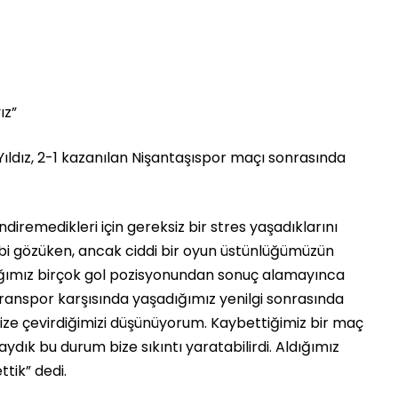
ız”
ldız, 2-1 kazanılan Nişantaşıspor maçı sonrasında
diremedikleri için gereksiz bir stres yaşadıklarını
 gibi gözüken, ancak ciddi bir oyun üstünlüğümüzün
dığımız birçok gol pozisyonundan sonuç alamayınca
ranspor karşısında yaşadığımız yenilgi sonrasında
ze çevirdiğimizi düşünüyorum. Kaybettiğimiz bir maç
ydık bu durum bize sıkıntı yaratabilirdi. Aldığımız
ttik” dedi.