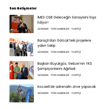
Son Gelişmeler
İMES OSB Geleceğin Sanayisini İnşa
Ediyor!
GÜNDEM
TÜM HABERLER
YURTIÇI
Baraçlı’dan Gölcük’teki projelere
yakın takip
GÜNDEM
TÜM HABERLER
YURTIÇI
Başkan Büyükgöz, Gebze’nin YKS
Şampiyonlarını Ağırladı
GÜNDEM
TÜM HABERLER
YURTIÇI
Kocaeli’de adrenalin zirve yapacak
GÜNDEM
TÜM HABERLER
YURTIÇI