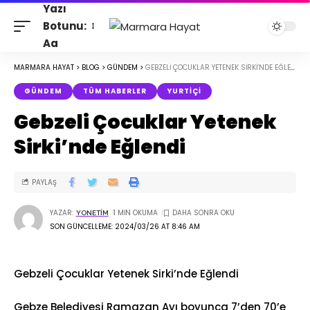
Yazı
Botunu:
Aa
MARMARA HAYAT
>
BLOG
>
GÜNDEM
>
GEBZELI ÇOCUKLAR YETENEK SIRKI’NDE EĞLENDI
GÜNDEM
TÜM HABERLER
YURTIÇI
Gebzeli Çocuklar Yetenek
Sirki’nde Eğlendi
PAYLAŞ
YAZAR:
1 MIN OKUMA
YONETIM
SON GÜNCELLEME: 2024/03/26 AT 8:46 AM
Gebzeli Çocuklar Yetenek Sirki’nde Eğlendi
Gebze Belediyesi Ramazan Ayı boyunca 7’den 70’e