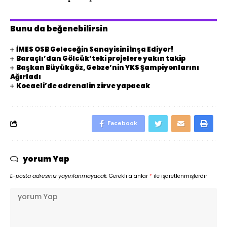
Bunu da beğenebilirsin
İMES OSB Geleceğin Sanayisini İnşa Ediyor!
Baraçlı’dan Gölcük’teki projelere yakın takip
Başkan Büyükgöz, Gebze’nin YKS Şampiyonlarını
Ağırladı
Kocaeli’de adrenalin zirve yapacak
Facebook
yorum Yap
E-posta adresiniz yayınlanmayacak.
Gerekli alanlar
*
ile işaretlenmişlerdir