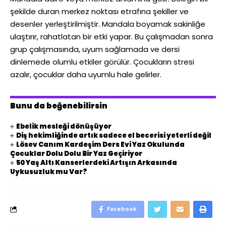
şekilde duran merkez noktası etrafına şekiller ve
desenler yerleştirilmiştir. Mandala boyamak sakinliğe
ulaştırır, rahatlatan bir etki yapar. Bu çalışmadan sonra
grup çalışmasında, uyum sağlamada ve dersi
dinlemede olumlu etkiler görülür. Çocukların stresi
azalır, çocuklar daha uyumlu hale gelirler.
Bunu da beğenebilirsin
Ebelik mesleği dönüşüyor
Diş hekimliğinde artık sadece el becerisi yeterli değil
Lösev Canım Kardeşim Ders Evi Yaz Okulunda
Çocuklar Dolu Dolu Bir Yaz Geçiriyor
50 Yaş Altı Kanserlerdeki Artışın Arkasında
Uykusuzluk mu Var?
Facebook