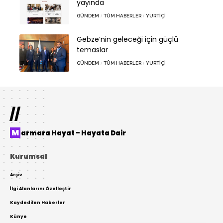
yayında
GÜNDEM
TÜM HABERLER
YURTIÇI
Gebze’nin geleceği için güçlü
temaslar
GÜNDEM
TÜM HABERLER
YURTIÇI
//
Marmara Hayat – Hayata Dair
Kurumsal
Arşiv
İlgi Alanlarını Özelleştir
Kaydedilen Haberler
Künye