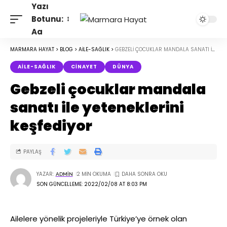
Yazı
Botunu:
Aa
MARMARA HAYAT
>
BLOG
>
AILE-SAĞLIK
>
GEBZELI ÇOCUKLAR MANDALA SANATI ILE YETENEKLERINI KEŞFEDIYOR
AILE-SAĞLIK
CINAYET
DÜNYA
Gebzeli çocuklar mandala
sanatı ile yeteneklerini
keşfediyor
PAYLAŞ
YAZAR:
2 MIN OKUMA
ADMIN
SON GÜNCELLEME: 2022/02/08 AT 8:03 PM
Ailelere yönelik projeleriyle Türkiye’ye örnek olan