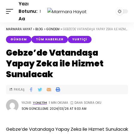
Yazı
Botunu:
Aa
MARMARA HAYAT
>
BLOG
>
GÜNDEM
>
GEBZE’DE VATANDAŞA YAPAY ZEKA ILE HIZMET SUNULACAK
GÜNDEM
TÜM HABERLER
YURTIÇI
Gebze’de Vatandaşa
Yapay Zeka ile Hizmet
Sunulacak
PAYLAŞ
YAZAR:
1 MIN OKUMA
YONETIM
SON GÜNCELLEME: 2024/03/26 AT 9:03 AM
Gebze’de Vatandaşa Yapay Zeka ile Hizmet Sunulacak