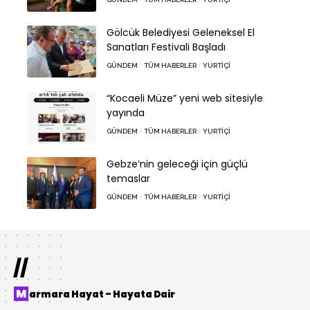
Gölcük Belediyesi Geleneksel El
Sanatları Festivali Başladı
GÜNDEM
TÜM HABERLER
YURTIÇI
“Kocaeli Müze” yeni web sitesiyle
yayında
GÜNDEM
TÜM HABERLER
YURTIÇI
Gebze’nin geleceği için güçlü
temaslar
GÜNDEM
TÜM HABERLER
YURTIÇI
//
Marmara Hayat – Hayata Dair