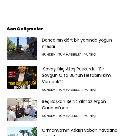
Son Gelişmeler
Darıca’nın dört bir yanında yoğun
mesai
GÜNDEM
TÜM HABERLER
YURTIÇI
Savaş Kılıç Ateş Püskürdü: “Bir
Soygun Olsa Bunun Hesabını Kim
Verecek?”
GÜNDEM
TÜM HABERLER
YURTIÇI
Beş Başkan Şehit Yılmaz Argon
Caddesi’nde
GÜNDEM
TÜM HABERLER
YURTIÇI
Ormanya’nın Atlas’ı yaban hayatına