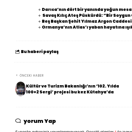
Darıca’nın dört bir yanında yoğun mesa
Savaş Kılıç Ateş Püskürdü: “Bir Soygu
Beş Başkan Şehit Yılmaz Argon Caddes
Ormanya’nın Atlas’ı yaban hayatına ışı
Bu haberi paylaş
ÖNCEKI HABER
Kültür ve Turizm Bakanlığı’nın ‘102. Yılda
100+2 Sergi’ projesi bu kez Kütahya’da
yorum Yap
E-posta adresiniz yayınlanmayacak.
Gerekli alanlar
*
ile işar