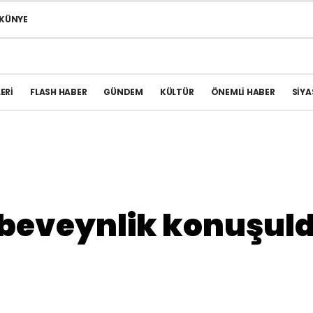
KÜNYE
ERI
FLASH HABER
GÜNDEM
KÜLTÜR
ÖNEMLI HABER
SIYA
 ebeveynlik konuşul