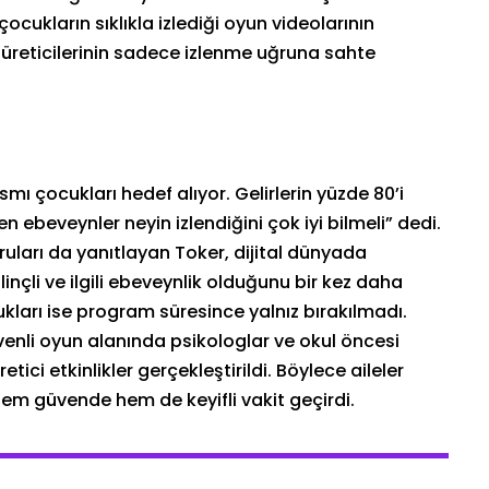
cukların sıklıkla izlediği oyun videolarının
 üreticilerinin sadece izlenme uğruna sahte
mı çocukları hedef alıyor. Gelirlerin yüzde 80’i
n ebeveynler neyin izlendiğini çok iyi bilmeli” dedi.
uları da yanıtlayan Toker, dijital dünyada
inçli ve ilgili ebeveynlik olduğunu bir kez daha
cukları ise program süresince yalnız bırakılmadı.
venli oyun alanında psikologlar ve okul öncesi
ici etkinlikler gerçekleştirildi. Böylece aileler
em güvende hem de keyifli vakit geçirdi.