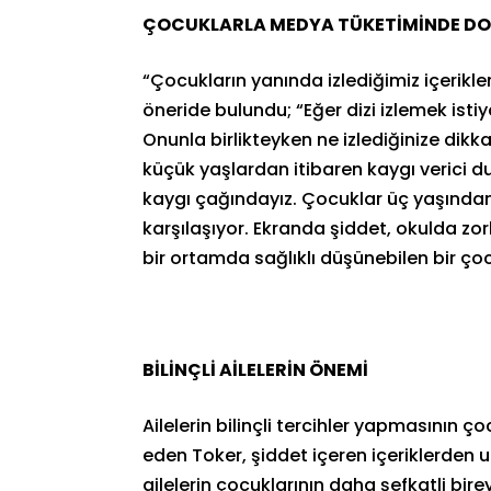
ÇOCUKLARLA MEDYA TÜKETİMİNDE DO
“Çocukların yanında izlediğimiz içerikle
öneride bulundu; “Eğer dizi izlemek ist
Onunla birlikteyken ne izlediğinize di
küçük yaşlardan itibaren kaygı verici dur
kaygı çağındayız. Çocuklar üç yaşından i
karşılaşıyor. Ekranda şiddet, okulda zo
bir ortamda sağlıklı düşünebilen bir ço
BİLİNÇLİ AİLELERİN ÖNEMİ
Ailelerin bilinçli tercihler yapmasının ç
eden Toker, şiddet içeren içeriklerden u
ailelerin çocuklarının daha şefkatli bir