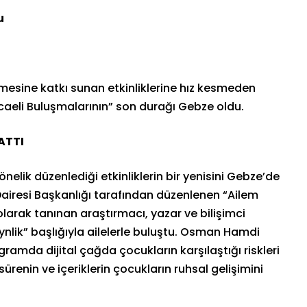
u
enmesine katkı sunan etkinliklerine hız kesmeden
eli Buluşmalarının” son durağı Gebze oldu.
ATTI
önelik düzenlediği etkinliklerin bir yenisini Gebze’de
 Dairesi Başkanlığı tarafından düzenlenen “Ailem
olarak tanınan araştırmacı, yazar ve bilişimci
eynlik” başlığıyla ailelerle buluştu. Osman Hamdi
ramda dijital çağda çocukların karşılaştığı riskleri
ürenin ve içeriklerin çocukların ruhsal gelişimini