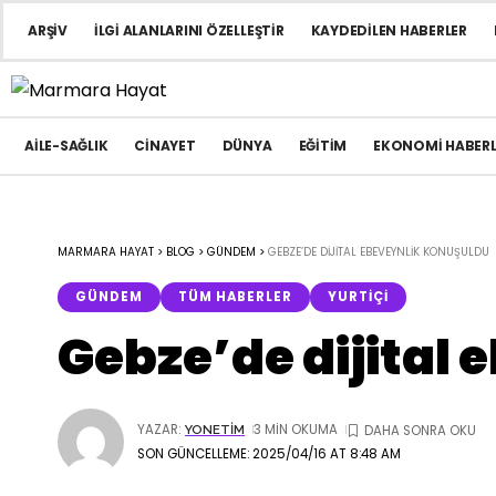
ARŞIV
İLGI ALANLARINI ÖZELLEŞTIR
KAYDEDILEN HABERLER
AILE-SAĞLIK
CINAYET
DÜNYA
EĞITIM
EKONOMI HABERL
MARMARA HAYAT
>
BLOG
>
GÜNDEM
>
GEBZE’DE DIJITAL EBEVEYNLIK KONUŞULDU
GÜNDEM
TÜM HABERLER
YURTIÇI
Gebze’de dijital
YAZAR:
3 MIN OKUMA
YONETIM
SON GÜNCELLEME: 2025/04/16 AT 8:48 AM