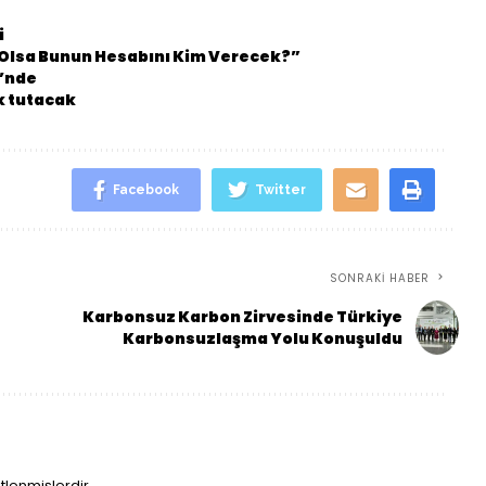
i
n Olsa Bunun Hesabını Kim Verecek?”
i’nde
k tutacak
Facebook
Twitter
SONRAKI HABER
Karbonsuz Karbon Zirvesinde Türkiye
Karbonsuzlaşma Yolu Konuşuldu
etlenmişlerdir