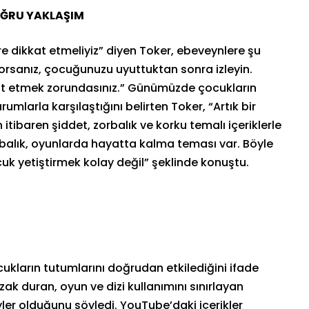
ĞRU YAKLAŞIM
re dikkat etmeliyiz” diyen Toker, ebeveynlere şu
iyorsanız, çocuğunuzu uyuttuktan sonra izleyin.
kkat etmek zorundasınız.” Günümüzde çocukların
umlarla karşılaştığını belirten Toker, “Artık bir
tibaren şiddet, zorbalık ve korku temalı içeriklerle
rbalık, oyunlarda hayatta kalma teması var. Böyle
cuk yetiştirmek kolay değil” şeklinde konuştu.
ocukların tutumlarını doğrudan etkilediğini ifade
zak duran, oyun ve dizi kullanımını sınırlayan
eyler olduğunu söyledi. YouTube’daki içerikler